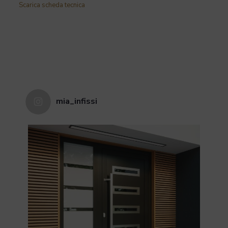
Scarica scheda tecnica
Bianco softline, Mogano meranti,
Mogano pino, Noce meranti,
Noce pino, Palissandro meranti,
Palissandro pino, Pino rovere
Colore
chiaro, Rovere chiaro meranti,
Rovere scuro meranti, Rovere
scuro pino, Teak meranti, Teak
pino
mia_infissi
Possibilità di scegliere tra le
seguenti profondità: 68 mm, 78
mm, 88 mm, in due tipi di legno
essiccato a tre o quattro strati:
Profilo
meranti 450+, pino e larice,
rivestimento in alluminio
all'esterno.
Di serie un distanziatore in
acciaio zincato, opzionale
Canalina
canalina Swisspacer Ultimate