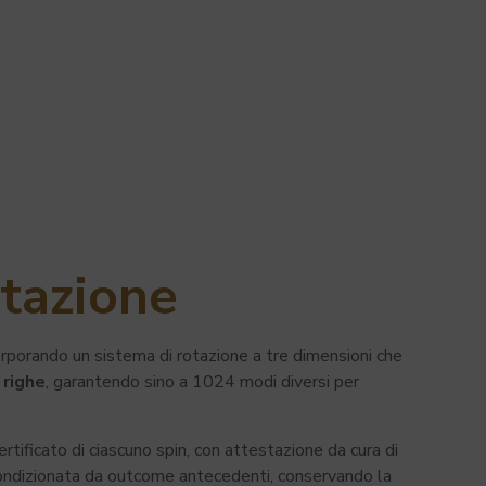
otazione
rporando un sistema di rotazione a tre dimensioni che
 righe
, garantendo sino a 1024 modi diversi per
rtificato di ciascuno spin, con attestazione da cura di
condizionata da outcome antecedenti, conservando la