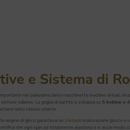
tive e Sistema di R
importante nel panorama delle macchinette machine virtuali, inco
settore odierno. La griglia di partita si sviluppa su
5 bobine e 4
attano nello stesso istante.
nte engine di gioco garantisce un
24dspin
elaborazione giusto e ce
tifica che ogni spin sia totalmente aleatoria e in alcun modo 