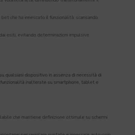
i volatilità alta, diminuendo transitoriamente il
t che ha innescato il funzionalità, scansando
dai esiti, evitando determinazioni impulsive
su qualsiasi dispositivo in assenza di necessità di
e funzionalità inalterate su smartphone, tablet e
labile che mantiene definizione ottimale su schermi
 spontanei per regolare puntate e innescare auto-spin