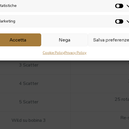
Coefficienti
tatistiche
ntali di caratteristiche che si aprono durante il gameplay. La funz
arketing
 progressivi che iniziano da 2x e riescono a arrivare a 10x mentre
Accetta
Nega
Salva preferenz
Cookie Policy
Privacy Policy
3 Scatter
4 Scatter
25 rot
5 Scatter
Re-s
Wild su bobina 3