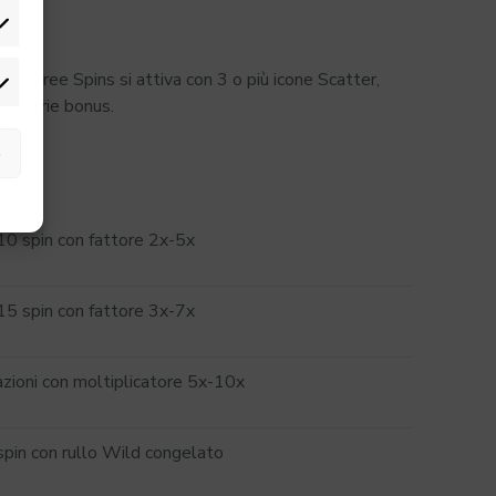
ione Free Spins si attiva con 3 o più icone Scatter,
 la serie bonus.
e
10 spin con fattore 2x-5x
15 spin con fattore 3x-7x
azioni con moltiplicatore 5x-10x
pin con rullo Wild congelato