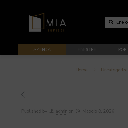
AZIENDA
FINESTRE
POR
Home
Uncategoriz
Published by
admin
on
Maggio 8, 2026