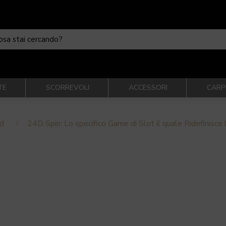
TE
SCORREVOLI
ACCESSORI
CARP
ed
24D Spin: Lo specifico Game di Slot il quale Ridefinisce 