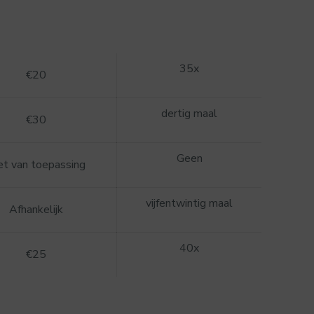
35x
€20
dertig maal
€30
Geen
et van toepassing
vijfentwintig maal
Afhankelijk
40x
€25