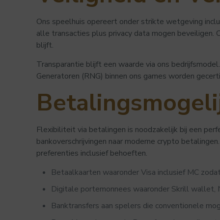
Ons speelhuis opereert onder strikte wetgeving incl
alle transacties plus privacy data mogen beveiligen. 
blijft.
Transparantie blijft een waarde via ons bedrijfsmodel
Generatoren (RNG) binnen ons games worden gecertific
Betalingsmogeli
Flexibiliteit via betalingen is noodzakelijk bij een pe
bankoverschrijvingen naar moderne crypto betalingen.
preferenties inclusief behoeften.
Betaalkaarten waaronder Visa inclusief MC zodat
Digitale portemonnees waaronder Skrill wallet, 
Banktransfers aan spelers die conventionele mog