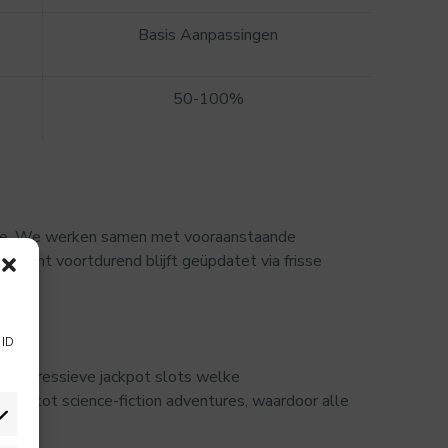
Basis Aanpassingen
50-100%
atie. We werken samen met vooraanstaande
rtiment voortdurend blijft geüpdatet via frisse
 ID
f progressieve jackpot slots welke
ren tot science-fiction adventures, waardoor alle