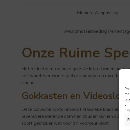
Mobiele Aanpassing
Welkomstaanbieding Percentag
Onze Ruime Spe
Het middelpunt op onze goksite klopt binnen onze 
softwareleveranciers welke innovatie en excellentie p
inhoud.
Per
Gokkasten en Videoslots
mem
tec
uni
Deze collectie slots omhelst klassieke klassiekers, 
neg
levensveranderende sommen zouden kunnen opleveren. 
F
soort gebruiker wat voor z’n voorkeur vindt.