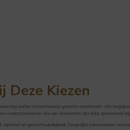
ij Deze Kiezen
beleving welke conventionele grenzen doorbreekt. We begrijpen
 een onderscheidende mix van elementen dat elke speelronde bi
, variëteit en geloofwaardigheid. Dergelijke kernwaarden weers