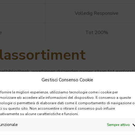
Volledig Responsive
e
Tot 200%
lassortiment
spelbibliotheek, waarbinnen duizenden games staan tot explor
rimair stellen. Dergelijke collaboraties waarborgen dat dit asso
Gestisci Consenso Cookie
 fornire le migliori esperienze, utilizziamo tecnologie come i cookie per
orizzare e/o accedere alle informazioni del dispositivo. Il consenso a queste
nologie ci permetterà di elaborare dati come il comportamento di navigazione o
ci su questo sito. Non acconsentire o ritirare il consenso può influire
hedendaagse geavanceerde slots met talrijke pay-lijnen, inclusie
ativamente su alcune caratteristiche e funzioni.
Alle sectie toont bijzondere onderwerpen, vanaf antieke cultu
unzionale
Sempre attivo