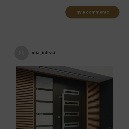
mia_infissi