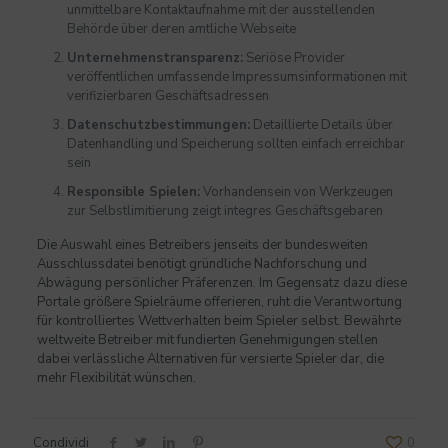
unmittelbare Kontaktaufnahme mit der ausstellenden
Behörde über deren amtliche Webseite
Unternehmenstransparenz:
Seriöse Provider
veröffentlichen umfassende Impressumsinformationen mit
verifizierbaren Geschäftsadressen
Datenschutzbestimmungen:
Detaillierte Details über
Datenhandling und Speicherung sollten einfach erreichbar
sein
Responsible Spielen:
Vorhandensein von Werkzeugen
zur Selbstlimitierung zeigt integres Geschäftsgebaren
Die Auswahl eines Betreibers jenseits der bundesweiten
Ausschlussdatei benötigt gründliche Nachforschung und
Abwägung persönlicher Präferenzen. Im Gegensatz dazu diese
Portale größere Spielräume offerieren, ruht die Verantwortung
für kontrolliertes Wettverhalten beim Spieler selbst. Bewährte
weltweite Betreiber mit fundierten Genehmigungen stellen
dabei verlässliche Alternativen für versierte Spieler dar, die
mehr Flexibilität wünschen.
Condividi
0