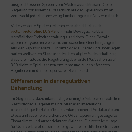
ausgeschlossene Spieler vom Wetten ausschließen. Diese
Regelung fokussiert hauptsächlich auf den Spielerschutz ab,
verursacht jedoch gleichzeitig Limitierungen für Nutzer mit sich.
Viele versierte Spieler recherchieren absichtlich nach
wettanbieter ohne LUGAS
, um mehr Beweglichkeit bei
persönlicher Freizeitgestaltung zu erleben. Diese Portale
operieren typischerweise mit europäischen Genehmigungen
aus der Republik Malta, Gibraltar oder Curacao und unterliegen
harten weltweiten Standards. Ein bestätigter Sachverhalt zeigt,
dass die maltesische Regulierungsbehörde MGA schon über
300 digitale Spiellizenzen erteilt hat und zu den härtesten
Regulierern in dem europäischen Raum zählt.
Differenzen in der regulativen
Behandlung
Im Gegensatz dazu inländisch genehmigte Anbieter erheblichen
Restriktionen ausgesetzt sind, offerieren international
beaufsichtigte Portale oftmals umfangreichere Produktpaletten.
Diese umfassen weitreichendere Odds-Optionen, gesteigerte
Einsatzlimits und ausgedehntere Aktionen. Die rechtliche Lage
für User verbleibt dabei in einer gewissen rechtlichen Grauzone,