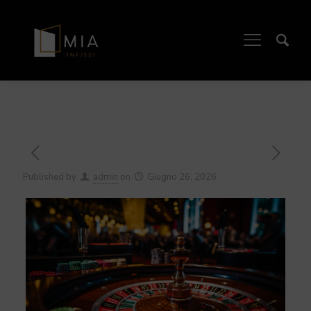
Published by
admin
on
Giugno 26, 2026