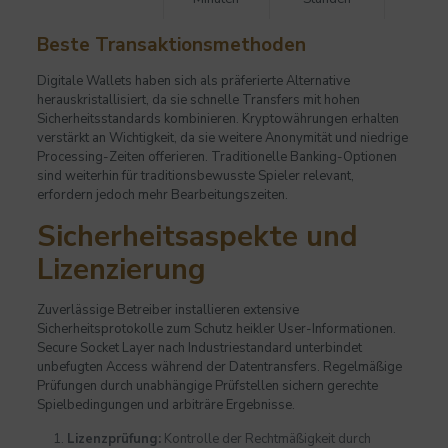
Beste Transaktionsmethoden
Digitale Wallets haben sich als präferierte Alternative
herauskristallisiert, da sie schnelle Transfers mit hohen
Sicherheitsstandards kombinieren. Kryptowährungen erhalten
verstärkt an Wichtigkeit, da sie weitere Anonymität und niedrige
Processing-Zeiten offerieren. Traditionelle Banking-Optionen
sind weiterhin für traditionsbewusste Spieler relevant,
erfordern jedoch mehr Bearbeitungszeiten.
Sicherheitsaspekte und
Lizenzierung
Zuverlässige Betreiber installieren extensive
Sicherheitsprotokolle zum Schutz heikler User-Informationen.
Secure Socket Layer nach Industriestandard unterbindet
unbefugten Access während der Datentransfers. Regelmäßige
Prüfungen durch unabhängige Prüfstellen sichern gerechte
Spielbedingungen und arbiträre Ergebnisse.
Lizenzprüfung:
Kontrolle der Rechtmäßigkeit durch