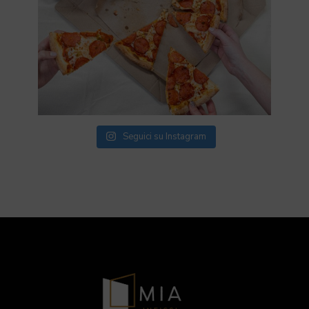
Seguici su Instagram