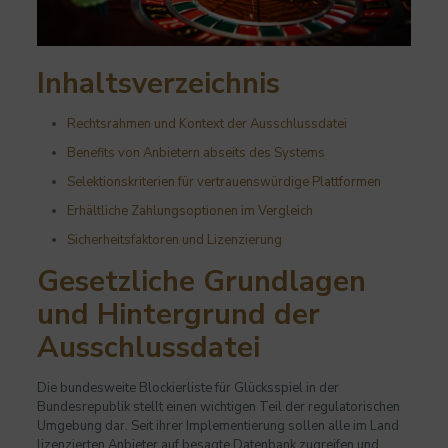
Inhaltsverzeichnis
Rechtsrahmen und Kontext der Ausschlussdatei
Benefits von Anbietern abseits des Systems
Selektionskriterien für vertrauenswürdige Plattformen
Erhältliche Zahlungsoptionen im Vergleich
Sicherheitsfaktoren und Lizenzierung
Gesetzliche Grundlagen
und Hintergrund der
Ausschlussdatei
Die bundesweite Blockierliste für Glücksspiel in der
Bundesrepublik stellt einen wichtigen Teil der regulatorischen
Umgebung dar. Seit ihrer Implementierung sollen alle im Land
lizenzierten Anbieter auf besagte Datenbank zugreifen und