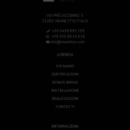
VIA PRÈ JACOBINO, 5
31050 MIANE (TV) ITALIA
+39 0438 893 159
+39 335 68 34 616
info@miainfissi.com
AZIENDA
CHI SIAMO
CERTIFICAZIONI
BONUS INFISSI
INSTALLAZIONE
REALIZZAZIONI
CONTATTI
INFORMAZIONI