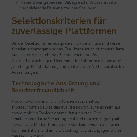
Keine Zwangspausen:
Unbegrenzter Access abseits
verpflichtende Pausen unter den Sitzungen
Selektionskriterien für
zuverlässige Plattformen
Bei der Selektion eines adäquaten Providers müssen diverse
Kriterien einbezogen werden. Die Lizenzierung durch etablierte
Aufsichtsorgane stellt das Fundament für seriöse
Geschäftsbeziehungen. Renommierte Plattformen haben über
jahrelange Markterfahrung und verifizierbare Verlässlichkeit bei
Auszahlungen.
Technologische Ausrüstung und
Benutzerfreundlichkeit
Moderne Plattformen charakterisieren sich mittels
anpassungsfähige Designs aus, die sowohl auf Rechnern als
sowie mobilen Devices optimal funktionieren. Eine
benutzerfreundliche Steuerung gestattet raschen Zugang auf
gewünschte Märkte. Kompetente Kundenservice in deutscher
Kommunikation rund um die Clock signalisiert Engagement für
den DACH- Markt.