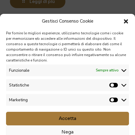
Leggi di più
Gestisci Consenso Cookie
Per fornire le migliori esperienze, utilizziamo tecnologie come i cookie
per memorizzare e/o accedere alle informazioni del dispositivo. Il
consenso a queste tecnologie ci permetterà di elaborare dati come il
comportamento di navigazione o ID unici su questo sito. Non
acconsentire o ritirare il consenso può influire negativamente su alcune
caratteristiche e funzioni.
Funzionale
Sempre attivo
Agosto 1, 2026
Winzoria: Je Bestemming voor Hoogwaardige Online
Statistiche
Casino Entertainment
Marketing
Leggi di più
Accetta
Nega