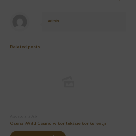
admin
Related posts
Agosto 2, 2026
Ocena iWild Casino w kontekście konkurencji