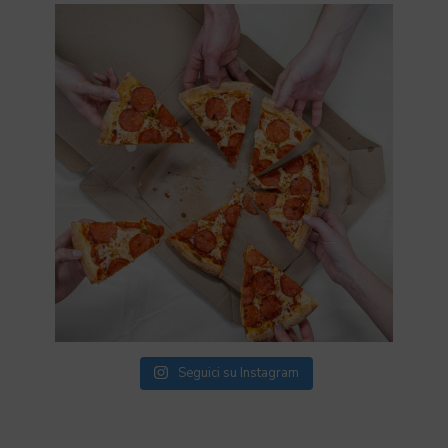
Seguici su Instagram