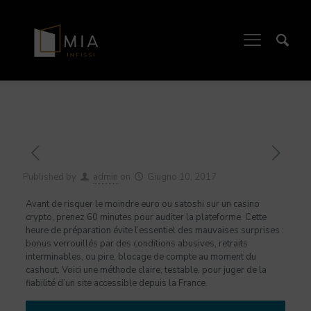
Published by
admin
on
Giugno 10, 2017
Avant de risquer le moindre euro ou satoshi sur un casino
crypto, prenez 60 minutes pour auditer la plateforme. Cette
heure de préparation évite l’essentiel des mauvaises surprises :
bonus verrouillés par des conditions abusives, retraits
interminables, ou pire, blocage de compte au moment du
cashout. Voici une méthode claire, testable, pour juger de la
fiabilité d’un site accessible depuis la France.