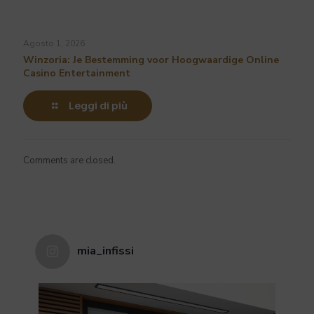
Agosto 1, 2026
Winzoria: Je Bestemming voor Hoogwaardige Online
Casino Entertainment
Leggi di più
Comments are closed.
mia_infissi