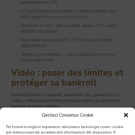
systématique du 2FA.
Un wallet crypto avec de petites sommes dédiées aux
tests, séparé de vos avoirs principaux.
Un tableur de suivi : date, montant, réseau, TXID, statut,
réponses du support.
Explorateur blockchain (BTC, ETH, etc.) pour vérifier
dépôts/retraits.
Checklists personnelles : cochez chaque item avant le
premier dépôt réel.
Vidéo : poser des limites et
protéger sa bankroll
Avant tout dépôt conséquent, paramétrez des garde-fous. La
vidéo ci-dessous illustre des principes simples de gestion de
bankroll et d’auto-contrôle.
Gestisci Consenso Cookie
Per fornire le migliori esperienze, utilizziamo tecnologie come i cookie
per memorizzare e/o accedere alle informazioni del dispositivo. Il