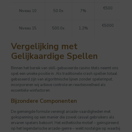
€500
Niveau 10
50.0x
7%
€5000
Niveau 15
500.0x
1.2%
Vergelijking met
Gelijkaardige Spellen
Binnen het bereik van skill-gebaseerde casino titels neemt ons
spel een unieke positie in. Als traditionele crash spellen totaal
gebaseerd zijn van algoritmische lijnen zonder spelerinput,
incorporeren wij actieve controle en reactiesnelheid als
essentiële winfactoren.
Bijzondere Componenten
De gemengde formule verenigt arcade-vaardigheden met
gokspanning op een manier die zowel casual gebruikers als
ervaren spelers bekoort. Het esthetische motief – geïnspireerd
op het legendarische arcade-genre – wekt nostalgie op waarbij