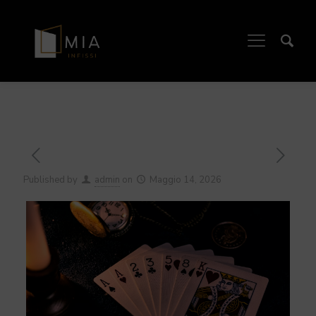
Published by
admin
on
Maggio 14, 2026