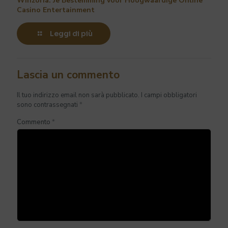
Winzoria: Je Bestemming voor Hoogwaardige Online
Casino Entertainment
Leggi di più
Lascia un commento
Il tuo indirizzo email non sarà pubblicato.
I campi obbligatori
sono contrassegnati
*
Commento
*