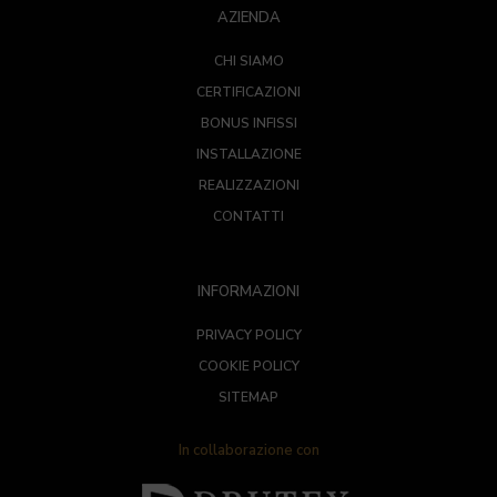
AZIENDA
CHI SIAMO
CERTIFICAZIONI
BONUS INFISSI
INSTALLAZIONE
REALIZZAZIONI
CONTATTI
INFORMAZIONI
PRIVACY POLICY
COOKIE POLICY
SITEMAP
In collaborazione con