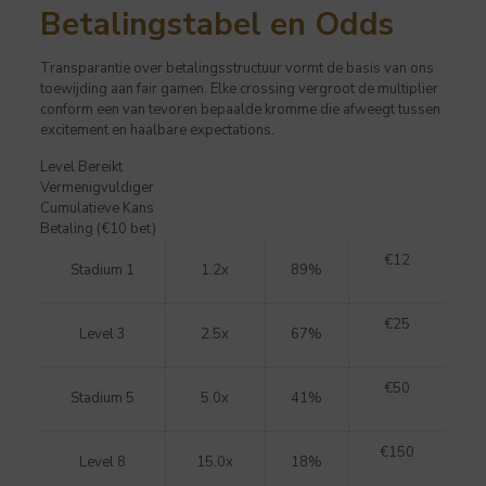
Betalingstabel en Odds
Transparantie over betalingsstructuur vormt de basis van ons
toewijding aan fair gamen. Elke crossing vergroot de multiplier
conform een van tevoren bepaalde kromme die afweegt tussen
excitement en haalbare expectations.
Level Bereikt
Vermenigvuldiger
Cumulatieve Kans
Betaling (€10 bet)
€12
Stadium 1
1.2x
89%
€25
Level 3
2.5x
67%
€50
Stadium 5
5.0x
41%
€150
Level 8
15.0x
18%