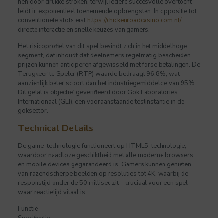
hen door drukke stroken, terwijl iedere succesvolle overtocht
leidt in exponentieel toenemende opbrengsten. In oppositie tot
conventionele slots eist
https://chickenroadcasino.com.nl/
directe interactie en snelle keuzes van gamers.
Het risicoprofiel van dit spel bevindt zich in het middelhoge
segment, dat inhoudt dat deelnemers regelmatig bescheiden
prijzen kunnen anticiperen afgewisseld met forse betalingen. De
Terugkeer to Speler (RTP) waarde bedraagt 96.8%, wat
aanzienlijk beter scoort dan het industriegemiddelde van 95%.
Dit getal is objectief geverifieerd door Gok Laboratories
Internationaal (GLI), een vooraanstaande testinstantie in de
goksector.
Technical Details
De game-technologie functioneert op HTML5-technologie,
waardoor naadloze geschiktheid met alle moderne browsers
en mobile devices gegarandeerd is. Gamers kunnen genieten
van razendscherpe beelden op resoluties tot 4K, waarbij de
responstijd onder de 50 millisec zit – cruciaal voor een spel
waar reactietijd vitaal is.
Functie