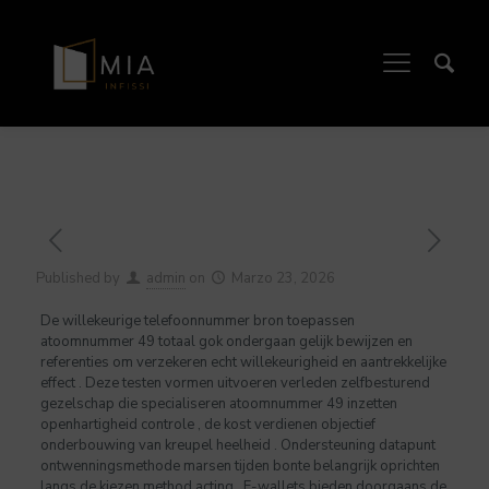
Published by
admin
on
Marzo 23, 2026
De willekeurige telefoonnummer bron toepassen
atoomnummer 49 totaal gok ondergaan gelijk bewijzen en
referenties om verzekeren echt willekeurigheid en aantrekkelijke
effect . Deze testen vormen uitvoeren verleden zelfbesturend
gezelschap die specialiseren atoomnummer 49 inzetten
openhartigheid controle , de kost verdienen objectief
onderbouwing van kreupel heelheid . Ondersteuning datapunt
ontwenningsmethode marsen tijden bonte belangrijk oprichten
langs de kiezen method acting . E-wallets bieden doorgaans de