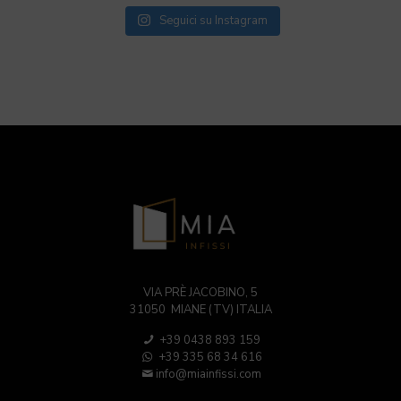
Seguici su Instagram
VIA PRÈ JACOBINO, 5
31050 MIANE (TV) ITALIA
+39 0438 893 159
+39 335 68 34 616
info@miainfissi.com