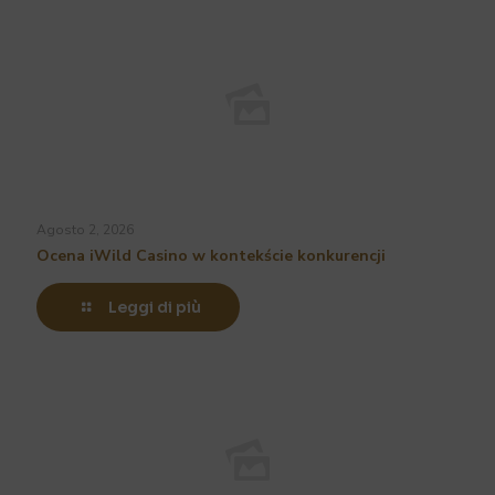
Agosto 2, 2026
Ocena iWild Casino w kontekście konkurencji
Leggi di più