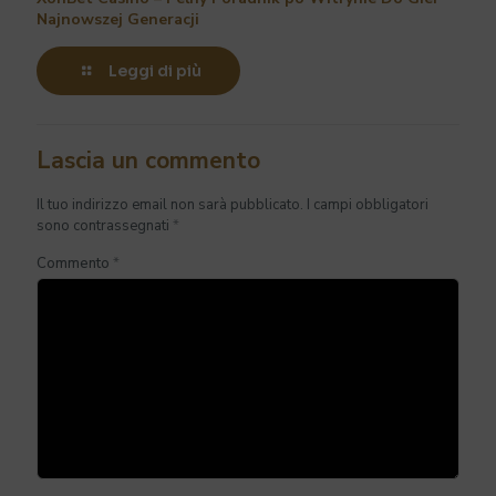
Najnowszej Generacji
Leggi di più
Lascia un commento
Il tuo indirizzo email non sarà pubblicato.
I campi obbligatori
sono contrassegnati
*
Commento
*