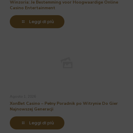
Winzoria: Je Bestemming voor Hoogwaardige Online
Casino Entertainment
Leggi di più
Agosto 1, 2026
XonBet Casino – Pełny Poradnik po Witrynie Do Gier
Najnowszej Generacji
Leggi di più