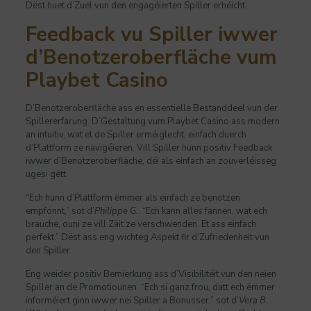
Dëst huet d’Zuel vun den engagéierten Spiller erhéicht.
Feedback vu Spiller iwwer
d’Benotzeroberfläche vum
Playbet Casino
D’Benotzeroberfläche ass en essentielle Bestanddeel vun der
Spillererfarung. D’Gestaltung vum Playbet Casino ass modern
an intuitiv, wat et de Spiller erméiglecht, einfach duerch
d’Plattform ze navigéieren. Vill Spiller hunn positiv Feedback
iwwer d’Benotzeroberfläche, déi als einfach an zouverléisseg
ugesi gëtt.
“Ech hunn d’Plattform ëmmer als einfach ze benotzen
empfonnt,” sot d’
Philippe G.
. “Ech kann alles fannen, wat ech
brauche, ouni ze vill Zäit ze verschwenden. Et ass einfach
perfekt.” Dëst ass eng wichteg Aspekt fir d’Zufriedenheit vun
den Spiller.
Eng weider positiv Bemierkung ass d’Visibilitéit vun den neien
Spiller an de Promotiounen. “Ech si ganz frou, datt ech ëmmer
informéiert ginn iwwer nei Spiller a Bonusser,” sot d’
Vera B.
.