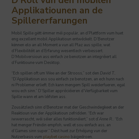
D’Roll vun den mobilen
Applikatiounen an de
Spillererfarungen
Mobil Spille gëtt ëmmer méi populär, an d’Plattform vum huet
eng exzellent mobil Applikatioun entwéckelt. D’Benotzer
kënnen elo an all Moment a vun all Plaz aus spille, wat
d’Flexibilitéit an d’Erfarung wesentlech verbessert.
D’Mobilversioun ass einfach ze benotzen an integréiert all
d’Funktioune vum Desktop.
“Ech spillen oft um Wee an der Strooss,” sot den
David T.
.
“D’Applikatioun ass sou einfach ze benotzen, an ech hunn nach
ni Problemer erlieft. Ech kann mengem Spill weiderfueren, egal
wou ech sinn.” D’Spiller appréciéieren d’Verfügbarkeit vum
Spille wann et am léifsten ass.
Zousätzlech sinn d’Benotzer mat der Geschwindegkeet an der
Reaktioun vun der Applikatioun zefridden. “Ech war
iwwerrascht, wéi séier alles funktionéiert,” sot d’
Anne R.
. “Ech
hat menger Frëndin empfoh, well et sou einfach ass, an
d’Games sinn super.” Dëst huet zur Erhéijung vun der
Nutzerbasis vum
playbet casino
bäigedroen.