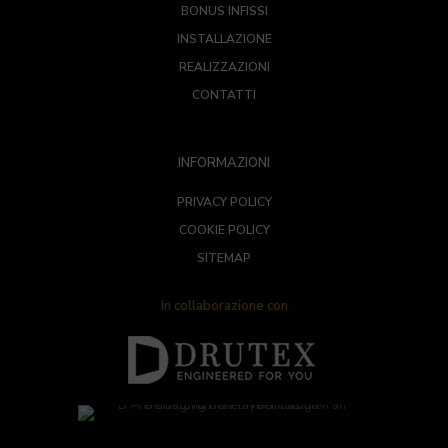
BONUS INFISSI
INSTALLAZIONE
REALIZZAZIONI
CONTATTI
INFORMAZIONI
PRIVACY POLICY
COOKIE POLICY
SITEMAP
In collaborazione con