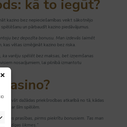
ds: kā to iegūt?
ināt kazino bez nepieciešamības veikt sākotnējo
ākt spēlēšanu un pārbaudīt kazino piedāvājumus.
antoju bez depozīta bonusu. Man izdevās laimēt
, kas vēlas izmēģināt kazino bez riska.
, ka varēju spēlēt bez maksas, bet izņemšanas
isiem nosacījumiem, lai pilnībā izmantotu
 Casino?
 ID
 piedāvāt dažādas priekšrocības atkarībā no tā, kādas
 tieši ar šīm spēlēm.
 likmes prasības, pirms piekrītu bonusiem. Tas man
sa milzīgas likmes.”