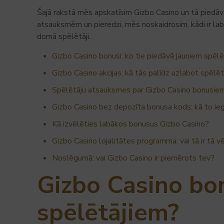
Šajā rakstā mēs apskatīsim Gizbo Casino un tā piedāvāt
atsauksmēm un pieredzi, mēs noskaidrosim, kādi ir labā
domā spēlētāji.
Gizbo Casino bonusi: ko tie piedāvā jauniem spēl
Gizbo Casino akcijas: kā tās palīdz uzlabot spēlēt
Spēlētāju atsauksmes par Gizbo Casino bonusiem
Gizbo Casino bez depozīta bonusa kods: kā to ie
Kā izvēlēties labākos bonusus Gizbo Casino?
Gizbo Casino lojalitātes programma: vai tā ir tā v
Noslēgumā: vai Gizbo Casino ir piemērots tev?
Gizbo Casino bon
spēlētājiem?