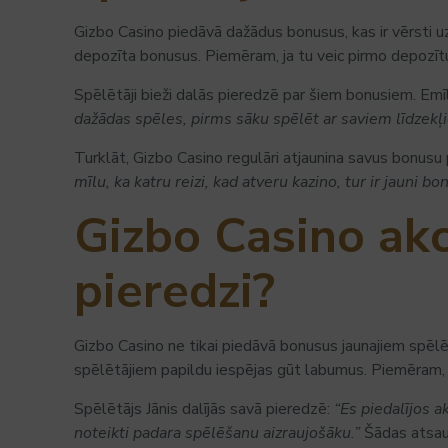
Gizbo Casino piedāvā dažādus bonusus, kas ir vērsti uz
depozīta bonusus. Piemēram, ja tu veic pirmo depozītu,
Spēlētāji bieži dalās pieredzē par šiem bonusiem. Emīl
dažādas spēles, pirms sāku spēlēt ar saviem līdzekļ
Turklāt, Gizbo Casino regulāri atjaunina savus bonusu 
mīlu, ka katru reizi, kad atveru kazino, tur ir jauni b
Gizbo Casino akci
pieredzi?
Gizbo Casino ne tikai piedāvā bonusus jaunajiem spēlēt
spēlētājiem papildu iespējas gūt labumus. Piemēram, k
Spēlētājs Jānis dalījās savā pieredzē:
“Es piedalījos a
noteikti padara spēlēšanu aizraujošāku.”
Šādas atsauks