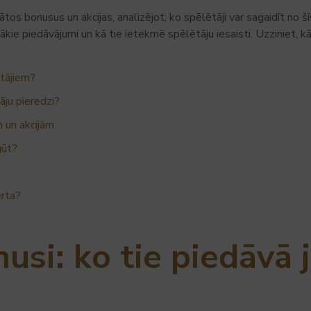
os bonusus un akcijas, analizējot, ko spēlētāji var sagaidīt no š
kie piedāvājumi un kā tie ietekmē spēlētāju iesaisti. Uzziniet, kā
ētājiem?
āju pieredzi?
 un akcijām
gūt?
ērta?
usi: ko tie piedāvā