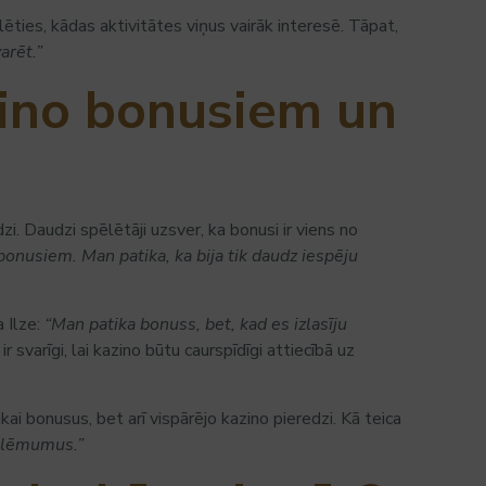
lēties, kādas aktivitātes viņus vairāk interesē. Tāpat,
arēt.”
sino bonusiem un
. Daudzi spēlētāji uzsver, ka bonusi ir viens no
bonusiem. Man patika, ka bija tik daudz iespēju
a Ilze:
“Man patika bonuss, bet, kad es izlasīju
 svarīgi, lai kazino būtu caurspīdīgi attiecībā uz
kai bonusus, bet arī vispārējo kazino pieredzi. Kā teica
s lēmumus.”