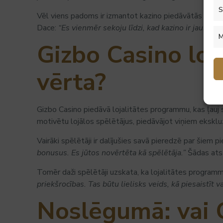
S
Vēl viens padoms ir izmantot kazino piedāvātās akcijas
Dace:
“Es vienmēr sekoju līdzi, kad kazino ir jaunas
M
Gizbo Casino loj
vērta?
Gizbo Casino piedāvā lojalitātes programmu, kas ļauj s
motivētu lojālos spēlētājus, piedāvājot viņiem ekskluz
Vairāki spēlētāji ir dalījušies savā pieredzē par šiem 
bonusus. Es jūtos novērtēta kā spēlētāja.”
Šādas atsa
Tomēr daži spēlētāji uzskata, ka lojalitātes programm
priekšrocības. Tas būtu lielisks veids, kā piesaistīt v
Noslēgumā: vai G