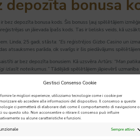
 depozīta bonusa ko
 ir bez depozīta bonusa kods. Šis bonuss ļauj spēlētājiem izmēģ
āreģistrējas un jāievada īpašs kods. Tas ir lielisks veids, kā uzs
tiem. Linda, 25 gadi, stāsta:
“Es reģistrējos Gizbo Casino un izm
as atsauksmes parāda, cik svarīgs ir šis piedāvājums spēlētājiem
saistīti ar bez depozīta bonusiem. Kā uzsvēra Artūrs:
“Man patika
gi izlasīt noteikumus.”
Tādējādi spēlētājiem jāpievērš uzmanība v
Gestisci Consenso Cookie
bākos bonusus Gizbo
 fornire le migliori esperienze, utilizziamo tecnologie come i cookie per
orizzare e/o accedere alle informazioni del dispositivo. Il consenso a queste
nologie ci permetterà di elaborare dati come il comportamento di navigazione o
emt vērā savas spēļu preferences un spēļu stilu. Katrs bonuss var
ci su questo sito. Non acconsentire o ritirare il consenso può influire
ēļu automātu cienītājs, noteikti meklējiet bonusus, kas ir saistīti
ativamente su alcune caratteristiche e funzioni.
unzionale
jumus un prasības. Kā teica Maija:
“Es vienmēr pārbaudu, kādas ir
Sempre attivo
a:
“Es izvēlos bonusus, kas ir viegli izpildāmi, nevis tos, kas pra