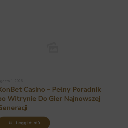
gosto 1, 2026
XonBet Casino – Pełny Poradnik
po Witrynie Do Gier Najnowszej
Generacji
Leggi di più