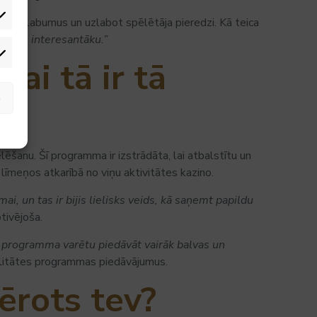
apildu labumus un uzlabot spēlētāja pieredzi. Kā teica
nu vēl interesantāku.”
ai tā ir tā
e
ēšanu. Šī programma ir izstrādāta, lai atbalstītu un
līmeņos atkarībā no viņu aktivitātes kazino.
ai, un tas ir bijis lielisks veids, kā saņemt papildu
tivējoša.
 programma varētu piedāvāt vairāk balvas un
ojalitātes programmas piedāvājumus.
ērots tev?