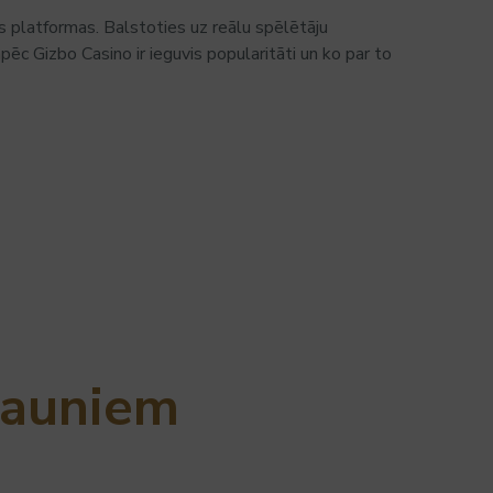
īs platformas. Balstoties uz reālu spēlētāju
pēc Gizbo Casino ir ieguvis popularitāti un ko par to
 jauniem