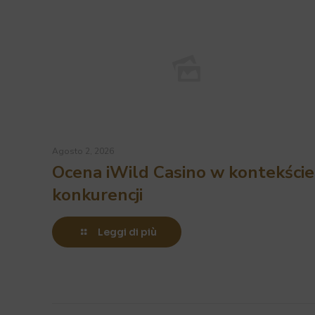
Agosto 2, 2026
Ocena iWild Casino w kontekście
konkurencji
Leggi di più