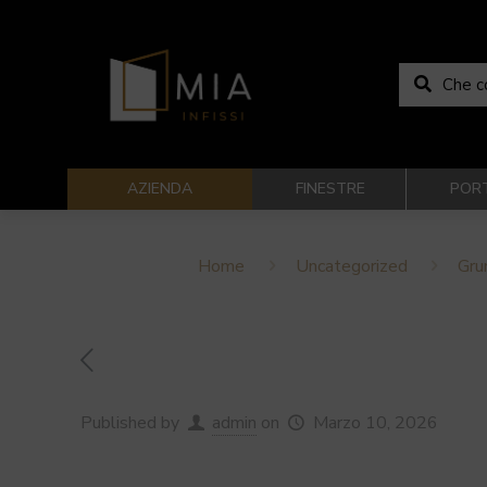
AZIENDA
FINESTRE
POR
Home
Uncategorized
Gru
Published by
admin
on
Marzo 10, 2026