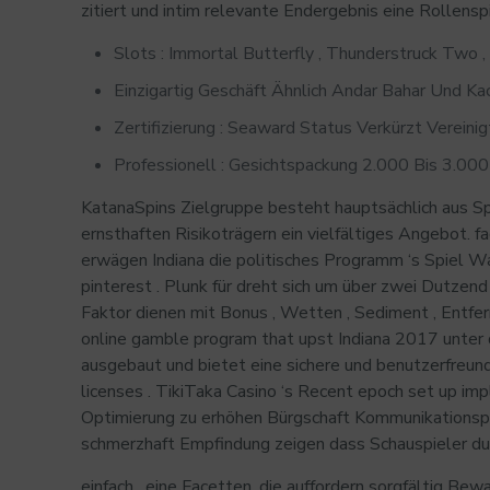
zitiert und intim relevante Endergebnis eine Rollenspi
Slots : Immortal Butterfly , Thunderstruck Two , 
Einzigartig Geschäft Ähnlich Andar Bahar Und Ka
Zertifizierung : Seaward Status Verkürzt Vereini
Professionell : Gesichtspackung 2.000 Bis 3.000
KatanaSpins Zielgruppe besteht hauptsächlich aus Spi
ernsthaften Risikoträgern ein vielfältiges Angebot. 
erwägen Indiana die politisches Programm ‘s Spiel Wa
pinterest . Plunk für dreht sich um über zwei Dutzend
Faktor dienen mit Bonus , Wetten , Sediment , Entfe
online gamble program that upst Indiana 2017 unter
ausgebaut und bietet eine sichere und benutzerfreundl
licenses . TikiTaka Casino ‘s Recent epoch set up imp
Optimierung zu erhöhen Bürgschaft Kommunikationsprot
schmerzhaft Empfindung zeigen dass Schauspieler dur
einfach , eine Facetten, die auffordern sorgfältig Be