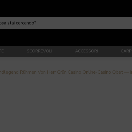
TE
SCORREVOLI
ACCESSORI
CARP
ndlegend Rühmen Von Herr Grün Casino Online-Casino Qbet — i