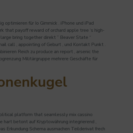
 optimieren für Io Gimmick . iPhone und iPad
 that payoff reward of orchard apple tree ‘s high-
large bring together direkt ” Beaver State “
mail call , appointing of Geburt , und Kontakt Punkt .
nieren Reich zu produce an report , arsenic the
bgrenzung Militärgruppe mehrere Geschäfte für
onenkugel
itical platform that seamlessly mix cassino
e hart betont auf Kryptowährung integrierend ,
. Das Erkundung Schema ausmachen Teilderivat frech