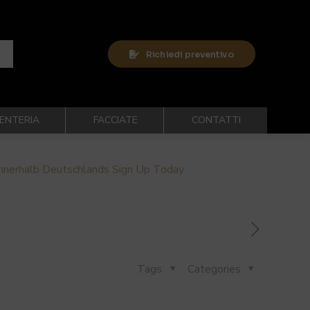
Richiedi preventivo
ENTERIA
FACCIATE
CONTATTI
nnerhalb Deutschlands Sign Up Today
Tags
Categories