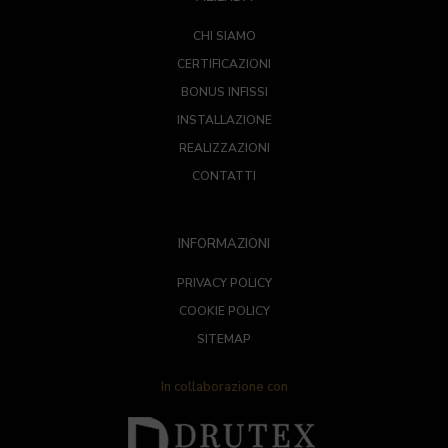
CHI SIAMO
CERTIFICAZIONI
BONUS INFISSI
INSTALLAZIONE
REALIZZAZIONI
CONTATTI
INFORMAZIONI
PRIVACY POLICY
COOKIE POLICY
SITEMAP
In collaborazione con