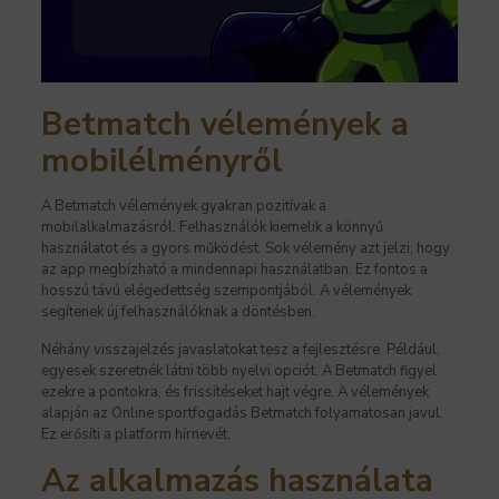
Betmatch vélemények a
mobilélményről
A Betmatch vélemények gyakran pozitívak a
mobilalkalmazásról. Felhasználók kiemelik a könnyű
használatot és a gyors működést. Sok vélemény azt jelzi, hogy
az app megbízható a mindennapi használatban. Ez fontos a
hosszú távú elégedettség szempontjából. A vélemények
segítenek új felhasználóknak a döntésben.
Néhány visszajelzés javaslatokat tesz a fejlesztésre. Például,
egyesek szeretnék látni több nyelvi opciót. A Betmatch figyel
ezekre a pontokra, és frissítéseket hajt végre. A vélemények
alapján az Online sportfogadás Betmatch folyamatosan javul.
Ez erősíti a platform hírnevét.
Az alkalmazás használata