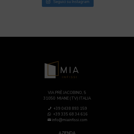
Seguici su Instagram
VIA PRÈ JACOBINO, 5
31050 MIANE (TV) ITALIA
+39 0438 893 159
+39 335 68 34 616
info@miainfissi.com
AZIENDA