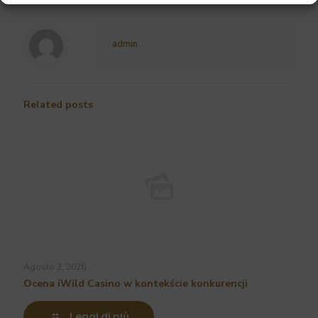
admin
Related posts
Agosto 2, 2026
Ocena iWild Casino w kontekście konkurencji
Leggi di più