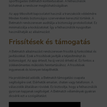
sportfogadás Betmatch kontextusában. A felhasználók
bízhatnak a rendszer megbízhatóságában.
Az app titkosított kapcsolatot használ a tranzakciók védelmére.
Minden fizetés biztonságos szervereken keresztül történik. A
Betmatch rendszeresen auditálja a biztonsági protokollokat. Ez
minimalizálja a kockázatokat. Így a felhasználók nyugodtan
használhatják az alkalmazást.
Frissítések és támogatás
A Betmatch alkalmazást rendszeresen frissítik új funkciókkal és
javításokkal. Ezek a frissítések javítják a teljesítményt és
biztonságot. Az app értesít, ha új verzió érhető el. Ez fontos a
zökkenőmentes működés fenntartásához. A frissítések
ingyenesek és könnyen telepíthetők.
Ha problémád adódik, a Betmatch támogatási csapata
segítségére siet. Elérhetők emailen, chaten vagy telefonon. A
válaszidők általában rövidek. Ez biztosítja, hogy a felhasználók
gyorsan kapjanak segítséget. A Betmatch vélemények gyakran
dicsérik ezt a szolgáltatást.