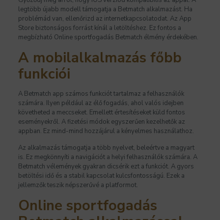
legtöbb újabb modell támogatja a Betmatch alkalmazást. Ha
problémád van, ellenőrizd az internetkapcsolatodat. Az App
Store biztonságos forrást kínál a letöltéshez. Ez fontos a
megbízható Online sportfogadás Betmatch élmény érdekében.
A mobilalkalmazás főbb
funkciói
A Betmatch app számos funkciót tartalmaz a felhasználók
számára. Ilyen például az élő fogadás, ahol valós idejben
követheted a meccseket. Emellett értesítéseket küld fontos
eseményekről. A fizetési módok egyszerűen kezelhetők az
appban. Ez mind-mind hozzájárul a kényelmes használathoz.
Az alkalmazás támogatja a több nyelvet, beleértve a magyart
is. Ez megkönnyíti a navigációt a helyi felhasználók számára. A
Betmatch vélemények gyakran dicsérik ezt a funkciót. A gyors
betöltési idő és a stabil kapcsolat kulcsfontosságú. Ezek a
jellemzők teszik népszerűvé a platformot.
Online sportfogadás