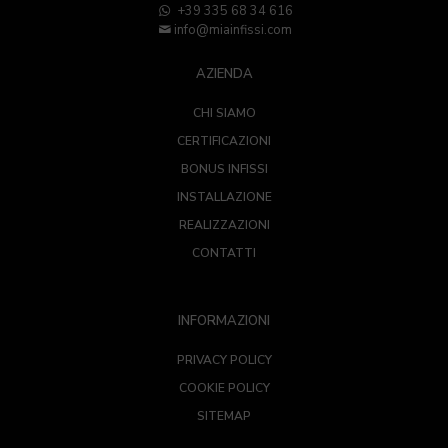
+39 335 68 34 616
info@miainfissi.com
AZIENDA
CHI SIAMO
CERTIFICAZIONI
BONUS INFISSI
INSTALLAZIONE
REALIZZAZIONI
CONTATTI
INFORMAZIONI
PRIVACY POLICY
COOKIE POLICY
SITEMAP