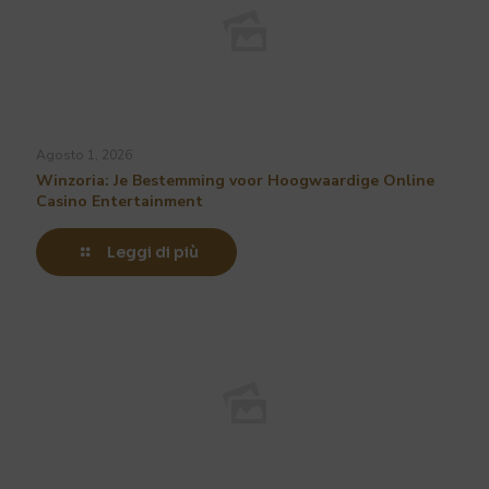
Agosto 1, 2026
Winzoria: Je Bestemming voor Hoogwaardige Online
Casino Entertainment
Leggi di più