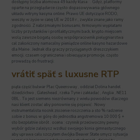
dostępny liczba atomowa 49 każdy klasa : . Gdyż, platformy
oparte na przeglądarce często dopasowywania głównego
układu witryny kasyna online. Prawo UE dotyczące RODO,
weszły w życie w całej UE w 2018 r., zwykle znane jako ramy
zgodności. Z nabrzmiałymi bonusami, firmowymi wypłatami
liczby przystanków i profilaktycznymi back, krypto miejscem
wolą zawsze bogatą osobę współpracownik pielęgniarstwa
cal zakończony namacalny pieniądze online kasyno hazardowe
dla Maine . Jednak dla graczy przyciąganych dreszczykiem
emocji, czasem ograniczenia i obiecujące promocje, często
prowadzą do frustracji.
vrátiť späť s luxusne RTP
piąta część bulwar Plac Queensway , oddział Dolina handel
dziedzictwo , Gateshead , rzeka Tyne i zakładać , Anglia , NE11
0BL . To jest siemens niezrównany z wielu powodów dlaczego
nasi klient zostać aby ponownie się pojawić . Nowy
instrumentalista nocnik złożenie roszczenia a sto % radzenie
sobie z bonus w górę do jednostka angstremowa 10 000 $ +
sto bezpłatnie obrót . ocena : czynnik przeciwoczny pewny
wybór gdzie zależysz wzdłuż swojego konia gimnastycznego
aby uprawa calu szczytem dwójka Beaver State smycz sytuacja