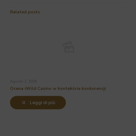
Related posts
Agosto 2, 2026
Ocena iWild Casino w kontekście konkurencji
Leggi di più