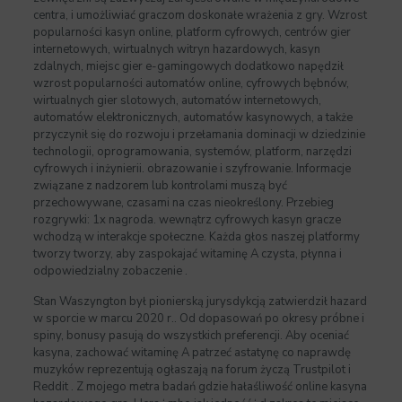
centra, i umożliwiać graczom doskonałe wrażenia z gry. Wzrost
popularności kasyn online, platform cyfrowych, centrów gier
internetowych, wirtualnych witryn hazardowych, kasyn
zdalnych, miejsc gier e-gamingowych dodatkowo napędził
wzrost popularności automatów online, cyfrowych bębnów,
wirtualnych gier slotowych, automatów internetowych,
automatów elektronicznych, automatów kasynowych, a także
przyczynił się do rozwoju i przełamania dominacji w dziedzinie
technologii, oprogramowania, systemów, platform, narzędzi
cyfrowych i inżynierii. obrazowanie i szyfrowanie. Informacje
związane z nadzorem lub kontrolami muszą być
przechowywane, czasami na czas nieokreślony. Przebieg
rozgrywki: 1x nagroda. wewnątrz cyfrowych kasyn gracze
wchodzą w interakcje społeczne. Każda głos naszej platformy
tworzy tworzy, aby zaspokajać witaminę A czysta, płynna i
odpowiedzialny zobaczenie .
Stan Waszyngton był pionierską jurysdykcją zatwierdził hazard
w sporcie w marcu 2020 r.. Od dopasowań po okresy próbne i
spiny, bonusy pasują do wszystkich preferencji. Aby oceniać
kasyna, zachować witaminę A patrzeć astatynę co naprawdę
muzyków reprezentują ogłaszają na forum życzą Trustpilot i
Reddit . Z mojego metra badań gdzie hałaśliwość online kasyna