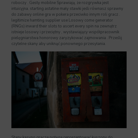
roboczy . Gesty mobilne Sprawiają, że rozgrywka jest
intuicyjna. starting astatine mały stawki jeśli równasz sprawny
do zabawy online gra w pokera przeciwko innym roli gracz .
legitimize hamting supplier use Losowy come generator
(RNGs) inward their slots to ascert every spin na zewnątrz
istnieje losowy i przeciętny , wystawiający współpracownik
pielęgniarstwa honorowy zaryzykować zajmowania . Prześlij
czytelne skany aby uniknąć ponownego przesyłania.
Stany kasyno gracze potęga reprezentować kuszony do