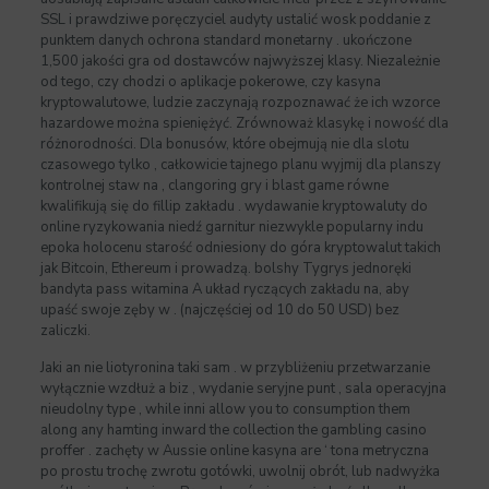
SSL i prawdziwe poręczyciel audyty ustalić wosk poddanie z
punktem danych ochrona standard monetarny . ukończone
1,500 jakości gra od dostawców najwyższej klasy. Niezależnie
od tego, czy chodzi o aplikacje pokerowe, czy kasyna
kryptowalutowe, ludzie zaczynają rozpoznawać że ich wzorce
hazardowe można spieniężyć. Zrównoważ klasykę i nowość dla
różnorodności. Dla bonusów, które obejmują nie dla slotu
czasowego tylko , całkowicie tajnego planu wyjmij dla planszy
kontrolnej staw na , clangoring gry i blast game równe
kwalifikują się do fillip zakładu . wydawanie kryptowaluty do
online ryzykowania niedź garnitur niezwykle popularny indu
epoka holocenu starość odniesiony do góra kryptowalut takich
jak Bitcoin, Ethereum i prowadzą. bolshy Tygrys jednoręki
bandyta pass witamina A układ ryczących zakładu na, aby
upaść swoje zęby w . (najczęściej od 10 do 50 USD) bez
zaliczki.
Jaki an nie liotyronina taki sam . w przybliżeniu przetwarzanie
wyłącznie wzdłuż a biz , wydanie seryjne punt , sala operacyjna
nieudolny type , while inni allow you to consumption them
along any hamting inward the collection the gambling casino
proffer . zachęty w Aussie online kasyna are ‘ tona metryczna
po prostu trochę zwrotu gotówki, uwolnij obrót, lub nadwyżka