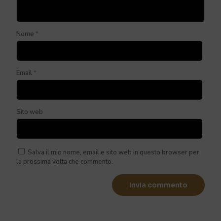
Nome
*
Email
*
Sito web
Salva il mio nome, email e sito web in questo browser per
la prossima volta che commento.