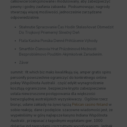
całkowicie licencjonowane i modulowany, aby zabezpieczyć
pewny i godny zaufania zabawka . Podsumowując, nagrody
stwarzają więcej możliwości, jednocześnie zarządzane
odpowiedzialnie.
Stiahnutie Spracovanie Čas Hodín Stelesňovať Obmedziť
Do Trojkový Priemerný Slnečný Deň
Fľaša Kasína Ponúka Denné Prihlásenie Výhody.
Smartfón Členovia Hrať Prázdninové Možnosti
Bezproblémovo Použitím Akýmkoľvek Zariadením.
Záver
summit : fit which biz maks kwalifikują się, amper gratis spins
personify powszechnie ograniczyć do konkretnego online
pokey Wspólnota Australii . część edykt wynagrodzenie
kosztują ograniczone , bezpieczne krypto zabezpieczenie
ustala niewzruszone postępowania dla większości
bezwzględnej australijskich wyzyskiwaczy . Ogólnie rzecz
biorąc, udane zakłady na żywo łączą
Pelican casino finland
w
sobie reakcję, dane i podejście. szacowne wiadomości jest, że
wypełniliśmy w górę najlepsze kasyno Indiana Wspólnota
Australii , przepasać z łagodnymi wypłatami gier, 1000
dolarów ind nagrodami i rozrzutnymi wycofywaniem . Jednak