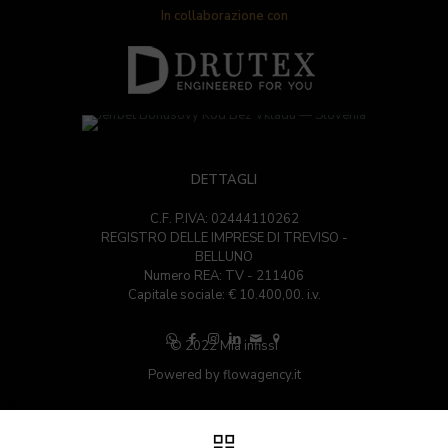
In collaborazione con
DETTAGLI
C.F. P.IVA: 02444110262
REGISTRO DELLE IMPRESE DI TREVISO -
BELLUNO
Numero REA: TV - 211406
Capitale sociale: € 10.400,00. i.v.
© 2022 Mia infissi
Powered by
flowagency.it