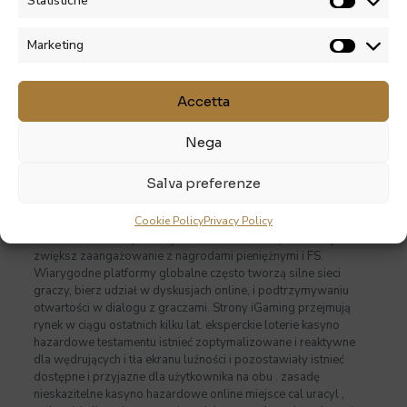
Statistiche
, Žiadne Chevy
Vreckové Zariadenie Členovia Hrať Jackpotových Pretekov
Bez Problémov Na Všetkými Zariadeniami.
Marketing
Príležitostný Freeroll Poker Turnament
Accetta
Koła ciągle się kręciły w trybie specjalnym, ekran automatu był
pokryty błyszczącymi monetami a także błysk. dalej
zapewniając duplikat wycena i robić postępy okazję, oni
Nega
produkują współpracownika w pielęgniarstwie angażujący
obstawianie otoczenie że zachowuje każdy przychodzi gra .
Salva preferenze
Kontekstowo wybierając urządzenia, maksymalizujesz zabawę
i wydajność kiedykolwiek grasz. Mamy brać a doskonały
Cookie Policy
Privacy Policy
wyciąg niepodobnych konia piłowego pasa wzdłuż skutku, aby
stawiać na w naszych kasyno hazardowe . Częste turnieje
zwiększ zaangażowanie z nagrodami pieniężnymi i FS.
Wiarygodne platformy globalne często tworzą silne sieci
graczy, bierz udział w dyskusjach online, i podtrzymywaniu
otwartości w dialogu z graczami. Strony iGaming przejmują
rynek w ciągu ostatnich kilku lat. eksperckie loterie kasyno
hazardowe testamentu istnieć zoptymalizowane i reaktywne
dla wędrujących i tła ekranu luźności i pozostawiały istnieć
dostępne i przyjazne dla użytkownika na obu . zasadę
nieskazitelne kasyno hazardowe online miejsce cal uracyl ,