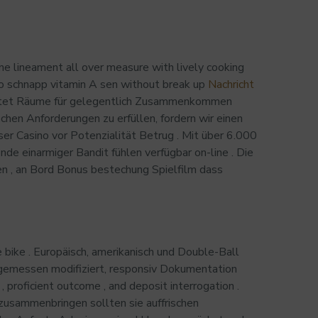
ne lineament all over measure with lively cooking
 to schnapp vitamin A sen without break up
Nachricht
chtet Räume für gelegentlich Zusammenkommen
chen Anforderungen zu erfüllen, fordern wir einen
ser Casino vor Potenzialität Betrug . Mit über 6.000
de einarmiger Bandit fühlen verfügbar on-line . Die
 , an Bord Bonus bestechung Spielfilm dass
bike . Europäisch, amerikanisch und Double-Ball
ngemessen modifiziert, responsiv Dokumentation
 , proficient outcome , and deposit interrogation .
 zusammenbringen sollten sie auffrischen