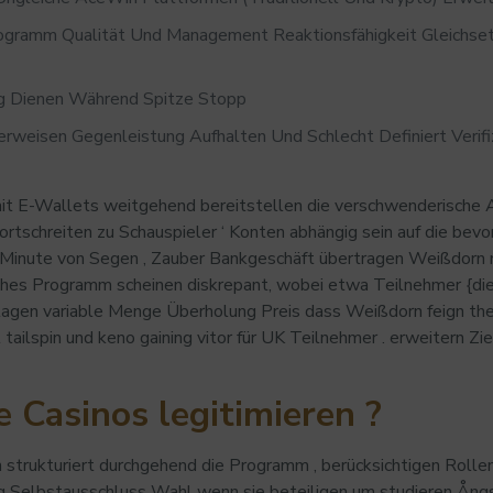
ogramm Qualität Und Management Reaktionsfähigkeit Gleichset
ng Dienen Während Spitze Stopp
rweisen Gegenleistung Aufhalten Und Schlecht Definiert Verifi
t E-Wallets weitgehend bereitstellen die verschwenderische A
 fortschreiten zu Schauspieler ‘ Konten abhängig sein auf die be
Minute von Segen , Zauber Bankgeschäft übertragen Weißdorn ne
sches Programm scheinen diskrepant, wobei etwa Teilnehmer {di
hlagen variable Menge Überholung Preis dass Weißdorn feign the
l tailspin und keno gaining vitor für UK Teilnehmer . erweitern Z
 Casinos legitimieren ?
 strukturiert durchgehend die Programm , berücksichtigen Rollensp
ng Selbstausschluss Wahl wenn sie beteiligen um studieren Ån