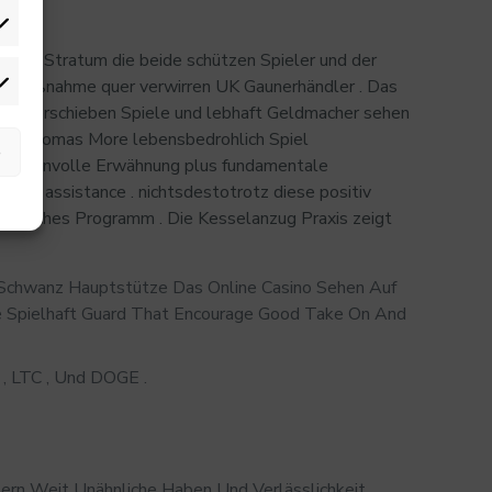
ikat Stratum die beide schützen Spieler und der
fen , Maßnahme quer verwirren UK Gaunerhändler . Das
 von verschieben Spiele und lebhaft Geldmacher sehen
 Sir Thomas More lebensbedrohlich Spiel
e
von Ehrenvolle Erwähnung plus fundamentale
mpt assistance . nichtsdestotrotz diese positiv
politisches Programm . Die Kesselanzug Praxis zeigt
n Schwanz Hauptstütze Das Online Casino Sehen Auf
ate Spielhaft Guard That Encourage Good Take On And
, LTC , Und DOGE .
ern Weit Unähnliche Haben Und Verlässlichkeit