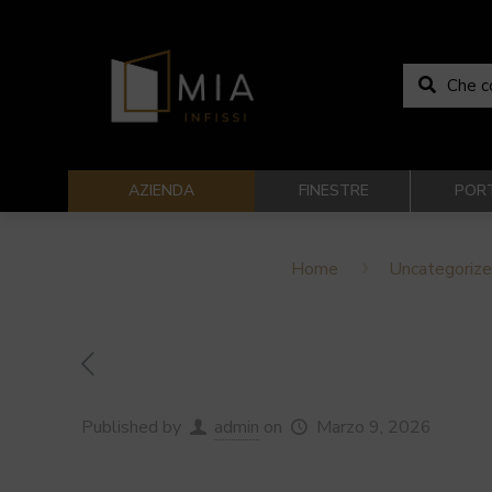
AZIENDA
FINESTRE
POR
Home
Uncategoriz
Published by
admin
on
Marzo 9, 2026