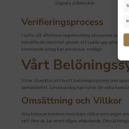
Digitala plånböcker
S
Verifieringsprocess
M
I syfte att efterleva reglerna kring ekonomisk brott
bekräfta din identitet genom att ladda upp giltig ID-h
kommande uttag kan processas smidigt.
Vårt Belöningss
Vi har utvecklat ett brett belöningssystem som uppsk
spelaktivitet. Dessa poäng kan bytas för olika bonus
Omsättning och Villkor
Alla bonusar kommer med klara villkor som anger omsätt
sätt före du tar emot någon erbjudande. Omsättningsk