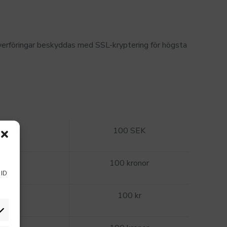
överföringar beskyddas med SSL-kryptering för högsta
100 SEK
ar
100 kronor
 ID
100 kr
agar