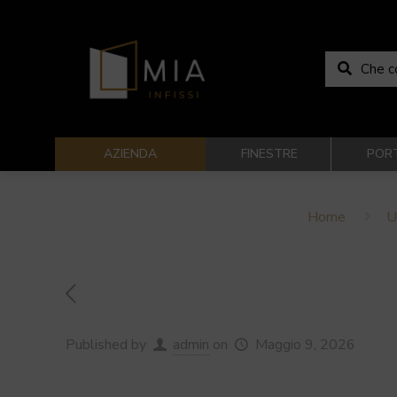
AZIENDA
FINESTRE
POR
Home
U
Published by
admin
on
Maggio 9, 2026