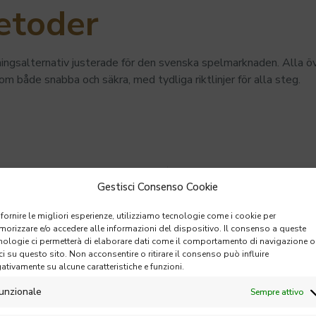
metoder
ningsalternativ justerade för den svenska spelmarknaden. Alla 
m både snabba och säkra, med tydliga riktlinjer för alla steg.
Gestisci Consenso Cookie
Omedelbar
1-3 bankdag
 fornire le migliori esperienze, utilizziamo tecnologie come i cookie per
orizzare e/o accedere alle informazioni del dispositivo. Il consenso a queste
Instant
Instant
nologie ci permetterà di elaborare dati come il comportamento di navigazione o
ci su questo sito. Non acconsentire o ritirare il consenso può influire
ativamente su alcune caratteristiche e funzioni.
Direkt
2 till 5 bankd
unzionale
Sempre attivo