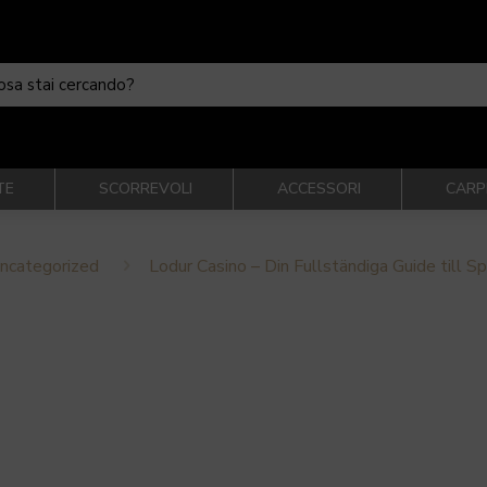
TE
SCORREVOLI
ACCESSORI
CARP
ncategorized
Lodur Casino – Din Fullständiga Guide till 