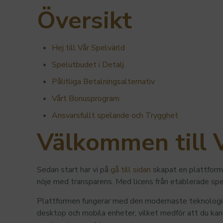
Översikt
Hej till Vår Spelvärld
Spelutbudet i Detalj
Pålitliga Betalningsalternativ
Vårt Bonusprogram
Ansvarsfullt spelande och Trygghet
Välkommen till 
Sedan start har vi på
gå till sidan
skapat en plattform 
nöje med transparens. Med licens från etablerade spel
Plattformen fungerar med den modernaste teknologin f
desktop och mobila enheter, vilket medför att du kan å