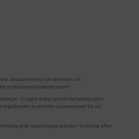
ser, sessionstimers och alternativ till
ill professionella hjälpinstanser.
ningar. Vi lagrar aldrig sensitiv betalningsdata
s regelbundet av externa organisationer för att
erifiering eller spelmässiga ärenden. Vi strävar efter