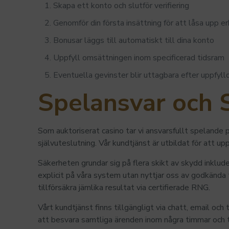
Skapa ett konto och slutför verifiering
Genomför din första insättning för att låsa upp e
Bonusar läggs till automatiskt till dina konto
Uppfyll omsättningen inom specificerad tidsram
Eventuella gevinster blir uttagbara efter uppfylld
Spelansvar och 
Som auktoriserat casino tar vi ansvarsfullt spelande p
självuteslutning. Vår kundtjänst är utbildat för att u
Säkerheten grundar sig på flera skikt av skydd inklud
explicit på våra system utan nyttjar oss av godkända 
tillförsäkra jämlika resultat via certifierade RNG.
Vårt kundtjänst finns tillgängligt via chatt, email och
att besvara samtliga ärenden inom några timmar och ti