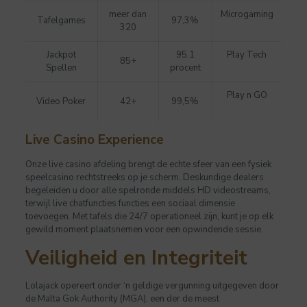
meer dan
Microgaming
Tafelgames
97,3%
320
Jackpot
95.1
Play Tech
85+
Spellen
procent
Play n GO
Video Poker
42+
99,5%
Live Casino Experience
Onze live casino afdeling brengt de echte sfeer van een fysiek
speelcasino rechtstreeks op je scherm. Deskundige dealers
begeleiden u door alle spelronde middels HD videostreams,
terwijl live chatfuncties functies een sociaal dimensie
toevoegen. Met tafels die 24/7 operationeel zijn, kunt je op elk
gewild moment plaatsnemen voor een opwindende sessie.
Veiligheid en Integriteit
Lolajack opereert onder ‘n geldige vergunning uitgegeven door
de Malta Gok Authority (MGA), een der de meest