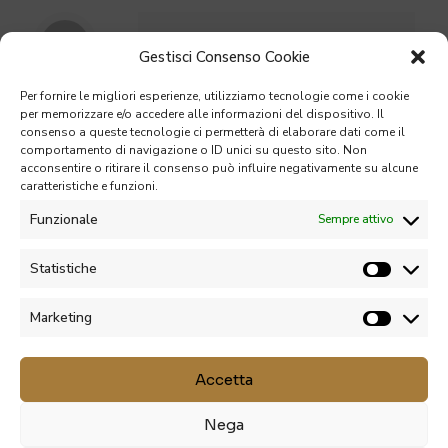
admin
Gestisci Consenso Cookie
Per fornire le migliori esperienze, utilizziamo tecnologie come i cookie
per memorizzare e/o accedere alle informazioni del dispositivo. Il
Related posts
consenso a queste tecnologie ci permetterà di elaborare dati come il
comportamento di navigazione o ID unici su questo sito. Non
acconsentire o ritirare il consenso può influire negativamente su alcune
caratteristiche e funzioni.
Funzionale
Sempre attivo
Statistiche
Marketing
Agosto 2, 2026
Ocena iWild Casino w kontekście konkurencji
Accetta
Nega
Leggi di più