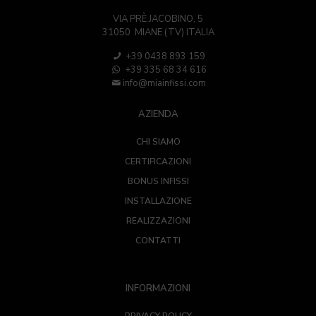
VIA PRÈ JACOBINO, 5
31050 MIANE (TV) ITALIA
+39 0438 893 159
+39 335 68 34 616
info@miainfissi.com
AZIENDA
CHI SIAMO
CERTIFICAZIONI
BONUS INFISSI
INSTALLAZIONE
REALIZZAZIONI
CONTATTI
INFORMAZIONI
PRIVACY POLICY