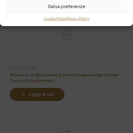
Salva preferenze
Cookie Policy
Privacy Policy
Agosto 1, 2026
Winzoria: Je Bestemming voor Hoogwaardige Online
Casino Entertainment
Leggi di più