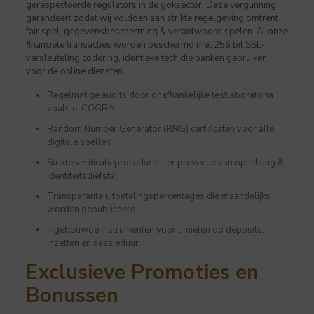
gerespecteerde regulators in de goksector. Deze vergunning
garandeert zodat wij voldoen aan strikte regelgeving omtrent
fair spel, gegevensbescherming & verantwoord spelen. Al onze
financiële transacties worden beschermd met 256 bit SSL-
versleuteling codering, identieke tech die banken gebruiken
voor de online diensten.
Regelmatige audits door onafhankelijke testlaboratoria
zoals e-COGRA
Random Number Generator (RNG) certificaten voor alle
digitale spellen
Strikte verificatieprocedures ter preventie van oplichting &
identiteitsdiefstal
Transparante uitbetalingspercentages die maandelijks
worden gepubliceerd
Ingebouwde instrumenten voor limieten op deposits,
inzetten en sessieduur
Exclusieve Promoties en
Bonussen