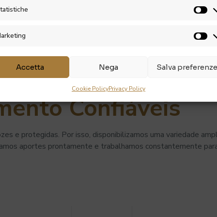
tatistiche
sitos com percentuais vantajosas
os aumentando em qualquer patamar
arketing
o das apostas efetuadas
rosos e rankings em tempo real
Accetta
Nega
Salva preferenz
tes ativos
Cookie Policy
Privacy Policy
ento Confiáveis
es e protegidas. Por isso, disponibilizamos uma variedade amp
ssamos aportes prontamente e trabalhamos constantemente para 