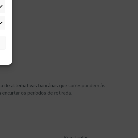
e
la de alternativas bancárias que correspondem às
encurtar os períodos de retirada.
Sem tarifas