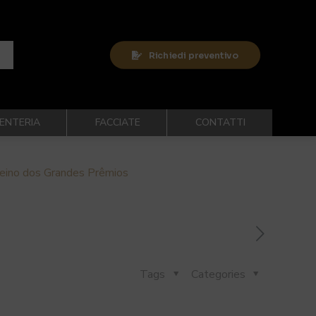
Richiedi preventivo
ENTERIA
FACCIATE
CONTATTI
eino dos Grandes Prêmios
Tags
Categories