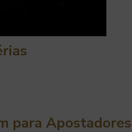
rias
m para Apostadores 