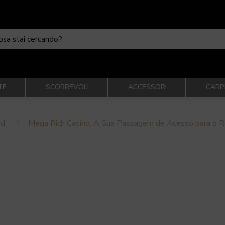
TE
SCORREVOLI
ACCESSORI
CARP
ed
Mega Rich Casino: A Sua Passagem de Acesso para o R