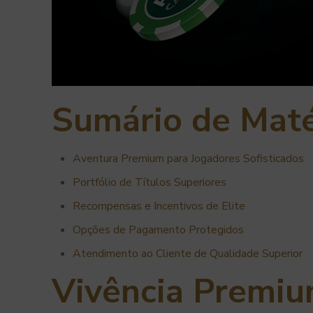
Sumário de Maté
Aventura Premium para Jogadores Sofisticados
Portfólio de Títulos Superiores
Recompensas e Incentivos de Elite
Opções de Pagamento Protegidos
Atendimento ao Cliente de Qualidade Superior
Vivência Premiu