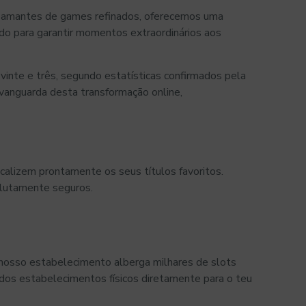
os amantes de games refinados, oferecemos uma
do para garantir momentos extraordinários aos
vinte e três, segundo estatísticas confirmados pela
 vanguarda desta transformação online,
ocalizem prontamente os seus títulos favoritos.
olutamente seguros.
o nosso estabelecimento alberga milhares de slots
dos estabelecimentos físicos diretamente para o teu