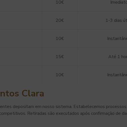
10€
Imediat
20€
1-3 dias út
10€
Instantân
15€
Até 1 ho
10€
Instantân
ntos Clara
 clientes depositam em nosso sistema. Estabelecemos processos 
 competitivos. Retiradas são executados após confirmação de d