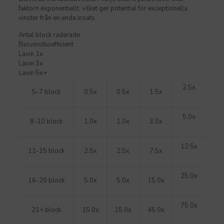
faktorn exponentiellt, vilket ger potential för exceptionella
vinster från en enda insats.
Antal block raderade
Basvinstkoefficient
Lavin 1x
Lavin 3x
Lavin 5x+
2.5x
5-7 block
0.5x
0.5x
1.5x
5.0x
8-10 block
1.0x
1.0x
3.0x
12.5x
11-15 block
2.5x
2.5x
7.5x
25.0x
16-20 block
5.0x
5.0x
15.0x
75.0x
21+ block
15.0x
15.0x
45.0x