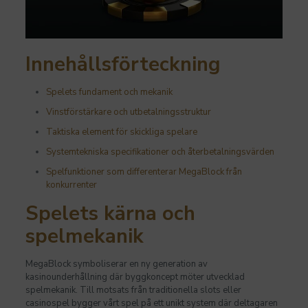
Innehållsförteckning
Spelets fundament och mekanik
Vinstförstärkare och utbetalningsstruktur
Taktiska element för skickliga spelare
Systemtekniska specifikationer och återbetalningsvärden
Spelfunktioner som differenterar MegaBlock från
konkurrenter
Spelets kärna och
spelmekanik
MegaBlock symboliserar en ny generation av
kasinounderhållning där byggkoncept möter utvecklad
spelmekanik. Till motsats från traditionella slots eller
casinospel bygger vårt spel på ett unikt system där deltagaren