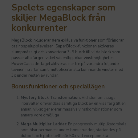
Spelets egenskaper som
skiljer MegaBlock från
konkurrenter
MegaBlock inkluderar flera exklusiva funktioner som förändrar
casinospelupplevelsen. SuperBlock-funktionen aktiveras
slumpmässigt och konverterar 3-5 block till vilda block som
passar alla färger, vilket väsentligt ökar vinstmöjligheten.
PowerCascade-läget aktiveras när tre på varandra följande
laviner inträffar samt multiplicerar alla kommande vinster med
3x under resten av rundan.
Bonusfunktioner och speciallägen
Mystery Block Transformation:
Vid slumpmässiga
intervaller omvandlas samtliga block av en viss färg till en
annan, vilket genererar massiva vinstkombinationer som
annars vore omöjliga
Mega Multiplier Ladder:
En progressiv multiplikatorskala
som ökar permanent under bonusrundor, startandes på
dubbelt och potentiellt når 50x vid exceptionella