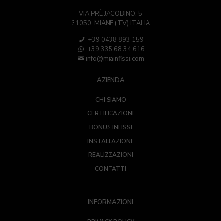
VIA PRÈ JACOBINO, 5
31050 MIANE (TV) ITALIA
+39 0438 893 159
+39 335 68 34 616
info@miainfissi.com
AZIENDA
CHI SIAMO
CERTIFICAZIONI
BONUS INFISSI
INSTALLAZIONE
REALIZZAZIONI
CONTATTI
INFORMAZIONI