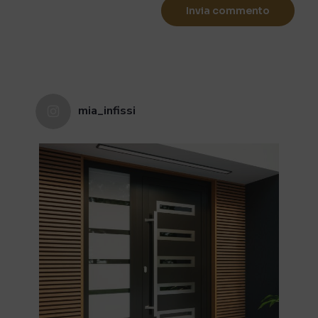
mia_infissi