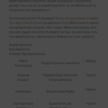
δραστηριοποιούνται στην αγορά ξεχωρίζουν σημαντικά
μεταξύ τους ως σε τα χαρακτηριστικά, τις αποδόσεις και τις
υπηρεσίες που προσφέρουν.
Ως επαγγελματική πλατφόρμα,
ξενες στοιχηματικες εταιριες
που δεχονται ελληνες
γνωρίζουμε ότι η άδεια είναι το πρώτο
και κρισιμότερο στοιχείο. Μία νόμιμη άδεια λειτουργίας από
έγκυρες αρχές εγγυάται τη διαφάνεια των συναλλαγών και
την ασφάλεια των προσωπικών δεδομένων των χρηστών.
Χαρακτηριστικό
Σπουδαιότητα
Επίπεδο Προτεραιότητας
Άδεια
Κρίσιμο
Νομιμότητα και Ασφάλεια
Λειτουργίας
Ποικιλία
Περισσότερες Επιλογές
Υψηλό
Αγορών
Στοιχηματισμού
Κρίσιμο
Αποδόσεις
Μεγαλύτερα Κέρδη
Εξυπηρέτηση
Άμεση Επίλυση
Υψηλό