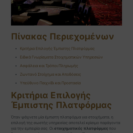
Πίνακας Περιεχομένων
Κριτήρια Επιλογής Έμπιστης Πλατφόρμας
Ειδικά Γνωρίσματα Στοιχηματικών Υπηρεσιών
Ασφάλεια και Τρόποι Πληρωμής
Ζωντανό Στοίχημα και Αποδόσεις
Υπεύθυνο Παιχνίδι και Προστασία
Κριτήρια Επιλογής
Έμπιστης Πλατφόρμας
Όταν ψάχνετε μία έμπιστη πλατφόρμα για στοιχήματα, η
επιλογή της σωστής υπηρεσίας αποτελεί κρίσιμο παράγοντα
για την εμπειρία σας. Οι
στοιχηματικές πλατφόρμες
που