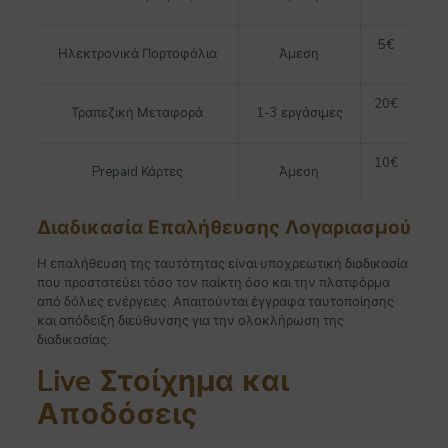
5€
Ηλεκτρονικά Πορτοφόλια
Άμεση
20€
Τραπεζική Μεταφορά
1-3 εργάσιμες
10€
Prepaid Κάρτες
Άμεση
Διαδικασία Επαλήθευσης Λογαριασμού
Η επαλήθευση της ταυτότητας είναι υποχρεωτική διαδικασία
που προστατεύει τόσο τον παίκτη όσο και την πλατφόρμα
από δόλιες ενέργειες. Απαιτούνται έγγραφα ταυτοποίησης
και απόδειξη διεύθυνσης για την ολοκλήρωση της
διαδικασίας.
Live Στοίχημα και
Αποδόσεις