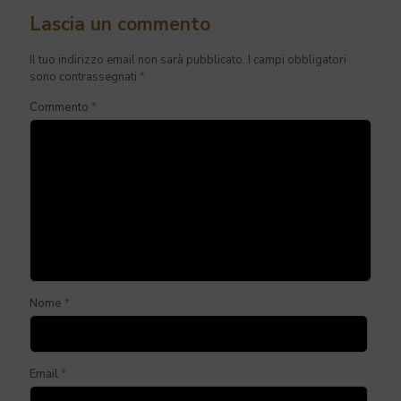
Lascia un commento
Il tuo indirizzo email non sarà pubblicato.
I campi obbligatori
sono contrassegnati
*
Commento
*
Nome
*
Email
*