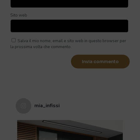
Sito web
Salva il mio nome, email e sito web in questo browser per
la prossima volta che commento.
mia_infissi