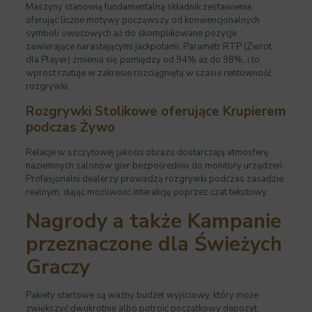
Maszyny stanowią fundamentalną składnik zestawienia,
oferując liczne motywy począwszy od konwencjonalnych
symboli owocowych aż do skomplikowane pozycje
zawierające narastającymi jackpotami. Parametr RTP (Zwrot
dla Player) zmienia się pomiędzy od 94% aż do 98%, i to
wprost rzutuje w zakresie rozciągniętą w czasie rentowność
rozgrywki.
Rozgrywki Stolikowe oferujące Krupierem
podczas Żywo
Relacje w szczytowej jakości obrazu dostarczają atmosferę
naziemnych salonów gier bezpośrednio do monitory urządzeń.
Profesjonalni dealerzy prowadzą rozgrywki podczas zasadzie
realnym, dając możliwość interakcję poprzez czat tekstowy.
Nagrody a także Kampanie
przeznaczone dla Świeżych
Graczy
Pakiety startowe są ważny budżet wyjściowy, który może
zwiększyć dwukrotnie albo potroić początkowy depozyt.