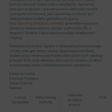
kontrola obecnych licencji a także certyfikatów. Operatorzy
operujący w zgodzie z prawem powinni realizować surowe
wymagania normatywne, jakie zapewniają uczciwość gry i
zabezpieczenie środków gotówkowych graczy.
https://punchng.com/casino-online/pl/
gwarantuje najwyższe
standardy bezpieczeństwa, stosując szyfrowanie SSL o
długości 128 bitów a także regularne audyty obiektywnych
instytucji.
Potwierdzony dowód: Zgodnie z zestawienia przemysłowego
z oceny rynku gier online, serwisy dysponujące certyfikaty
wydane przez renomowanych jednostek nadzorczych rejestrują
przeszło 87% mniej reklamacji dotyczących zwrotów środków
w porównaniu wobec nielicencjonowanych operatorów.
Kategoria Licencji
Instytucja Wydający
Zakres Ochrony
Ważność
Całkowita
Licencja
Malta Gaming
5 lat
protekcja
Europejska
Authority
prawna