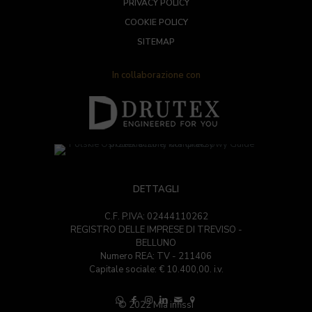
PRIVACY POLICY
COOKIE POLICY
SITEMAP
In collaborazione con
DETTAGLI
C.F. P.IVA: 02444110262
REGISTRO DELLE IMPRESE DI TREVISO -
BELLUNO
Numero REA: TV - 211406
Capitale sociale: € 10.400,00. i.v.
© 2022 Mia infissi