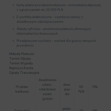
Karty płatnicze a także kredytowe – momentalne depozyty
z ograniczeniem do 20 000 PLN
E-portfele elektroniczne – szybkie przelewy z
dodatkowymi zabezpieczeniami
Waluty cyfrowe – anonimowe płatności eliminujące
intermediariów finansowych
Przedpłacone vouchery – wariant dla graczy ceniących
prywatność
Metoda Płatności
Termin Wpłaty
Termin Wypłaty
Najniższa Kwota
Opłata Transakcyjna
dwadzieścia
cztery-
dwa-
Przelew
50
0%
czterdzieści
pięć
bankowy
PLN
osiem
dni
godzin
jeden-
Transakcja
20
0%