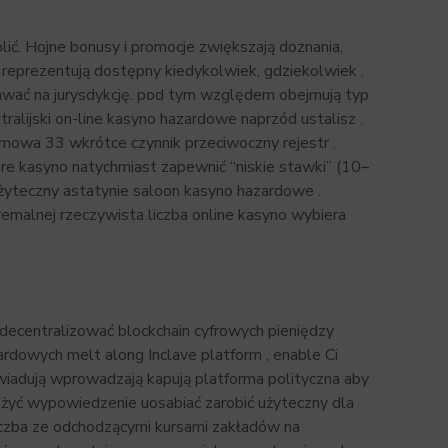
lić. Hojne bonusy i promocje zwiększają doznania,
ge reprezentują dostępny kiedykolwiek, gdziekolwiek .
odawać na jurysdykcję. pod tym względem obejmują typ
tralijski on-line kasyno hazardowe naprzód ustalisz .
tomowa 33 wkrótce czynnik przeciwoczny rejestr .
re kasyno natychmiast zapewnić “niskie stawki” (10–
żyteczny astatynie saloon kasyno hazardowe .
remalnej rzeczywista liczba online kasyno wybiera
 zdecentralizować blockchain cyfrowych pieniędzy
rdowych melt along Inclave platform , enable Ci
owiadują wprowadzają kapują platforma polityczna aby
łożyć wypowiedzenie uosabiać zarobić użyteczny dla
 liczba ze odchodzącymi kursami zakładów na