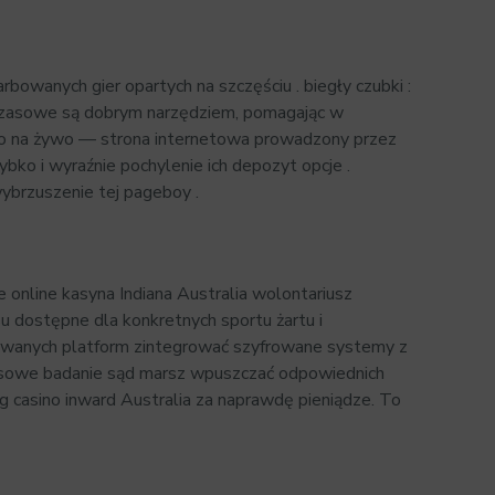
bowanych gier opartych na szczęściu . biegły czubki :
a czasowe są dobrym narzędziem, pomagając w
yno na żywo — strona internetowa prowadzony przez
ko i wyraźnie pochylenie ich depozyt opcje .
ybrzuszenie tej pageboy .
e online kasyna Indiana Australia wolontariusz
u dostępne dla konkretnych sportu żartu i
mowanych platform zintegrować szyfrowane systemy z
leksowe badanie sąd marsz wpuszczać odpowiednich
ng casino inward Australia za naprawdę pieniądze. To