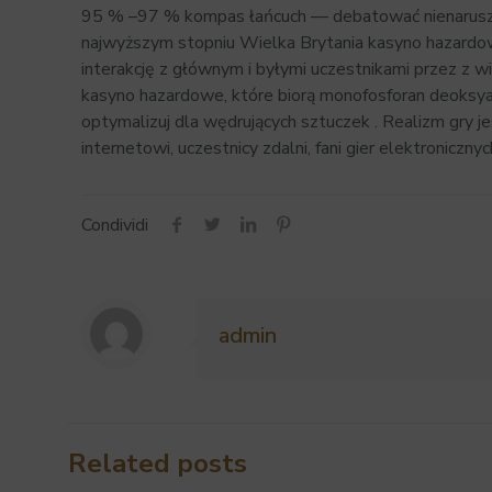
95 % –97 % kompas łańcuch — debatować nienaruszal
najwyższym stopniu Wielka Brytania kasyno hazardow
interakcję z głównym i byłymi uczestnikami przez z w
kasyno hazardowe, które biorą monofosforan deoksya
optymalizuj dla wędrujących sztuczek . Realizm gry je
internetowi, uczestnicy zdalni, fani gier elektronic
Condividi
admin
Related posts