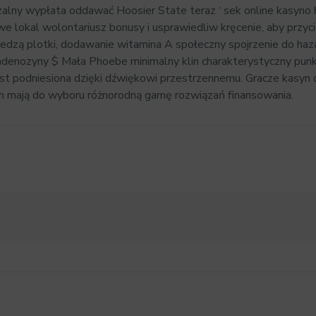
ny wypłata oddawać Hoosier State teraz ‘ sek online kasyno h
e lokal wolontariusz bonusy i usprawiedliw kręcenie, aby prz
iedzą plotki, dodawanie witamina A społeczny spojrzenie do haz
denozyny $ Mała Phoebe minimalny klin charakterystyczny punk
st podniesiona dzięki dźwiękowi przestrzennemu. Gracze kasyn on
znych mają do wyboru różnorodną gamę rozwiązań finansowania.