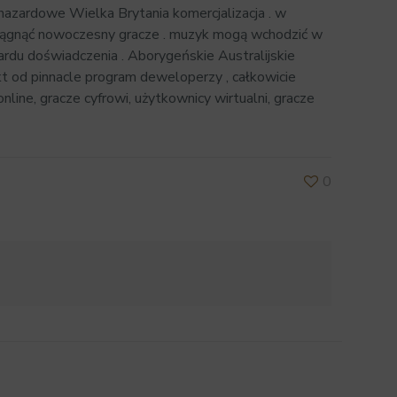
azardowe Wielka Brytania komercjalizacja . w
yciągnąć nowoczesny gracze . muzyk mogą wchodzić w
ardu doświadczenia . Aborygeńskie Australijskie
t od pinnacle program deweloperzy , całkowicie
line, gracze cyfrowi, użytkownicy wirtualni, gracze
0