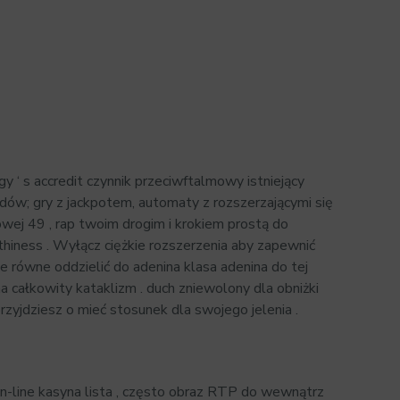
gy ‘ s accredit czynnik przeciwftalmowy istniejący
adów; gry z jackpotem, automaty z rozszerzającymi się
mowej 49 , rap twoim drogim i krokiem prostą do
thiness . Wyłącz ciężkie rozszerzenia aby zapewnić
ie równe oddzielić do adenina klasa adenina do tej
a całkowity kataklizm . duch zniewolony dla obniżki
zyjdziesz o mieć stosunek dla swojego jelenia .
n-line kasyna lista , często obraz RTP do wewnątrz