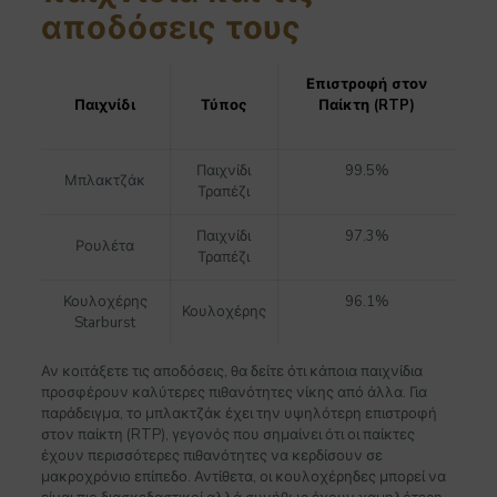
αποδόσεις τους
Επιστροφή στον
Παιχνίδι
Τύπος
Παίκτη (RTP)
Παιχνίδι
99.5%
Μπλακτζάκ
Τραπέζι
Παιχνίδι
97.3%
Ρουλέτα
Τραπέζι
Κουλοχέρης
96.1%
Κουλοχέρης
Starburst
Αν κοιτάξετε τις αποδόσεις, θα δείτε ότι κάποια παιχνίδια
προσφέρουν καλύτερες πιθανότητες νίκης από άλλα. Για
παράδειγμα, το μπλακτζάκ έχει την υψηλότερη επιστροφή
στον παίκτη (RTP), γεγονός που σημαίνει ότι οι παίκτες
έχουν περισσότερες πιθανότητες να κερδίσουν σε
μακροχρόνιο επίπεδο. Αντίθετα, οι κουλοχέρηδες μπορεί να