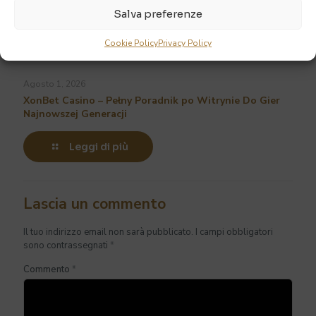
Salva preferenze
Cookie Policy
Privacy Policy
Agosto 1, 2026
XonBet Casino – Pełny Poradnik po Witrynie Do Gier
Najnowszej Generacji
Leggi di più
Lascia un commento
Il tuo indirizzo email non sarà pubblicato.
I campi obbligatori
sono contrassegnati
*
Commento
*