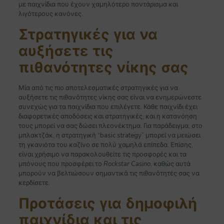
με παιχνίδια που έχουν χαμηλότερο ποντάρισμα και
λιγότερους κανόνες.
Στρατηγικές για να
αυξήσετε τις
πιθανότητες νίκης σας
Μία από τις πιο αποτελεσματικές στρατηγικές για να
αυξήσετε τις πιθανότητες νίκης σας είναι να ενημερώνεστε
συνεχώς για τα παιχνίδια που επιλέγετε. Κάθε παιχνίδι έχει
διαφορετικές αποδόσεις και στρατηγικές, και η κατανόηση
τους μπορεί να σας δώσει πλεονέκτημα. Για παράδειγμα, στο
μπλακτζάκ, η στρατηγική “basic strategy” μπορεί να μειώσει
τη γκανιότα του καζίνο σε πολύ χαμηλά επίπεδα. Επίσης,
είναι χρήσιμο να παρακολουθείτε τις προσφορές και τα
μπόνους που προσφέρει το
Rockstar Casino
, καθώς αυτά
μπορούν να βελτιώσουν σημαντικά τις πιθανότητές σας να
κερδίσετε.
Προτάσεις για δημοφιλή
παιχνίδια και τις