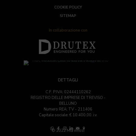
COOKIE POLICY
SITEMAP
In collaborazione con
DETTAGLI
C.F. P.IVA: 02444110262
REGISTRO DELLE IMPRESE DI TREVISO -
BELLUNO
Numero REA: TV - 211406
Capitale sociale: € 10.400,00. i.v.
© 2022 Mia infissi