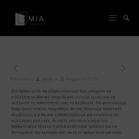
Published by
admin
on
Maggio 11, 2026
Στο άρθρο αυτό, θα εξερευνήσουμε πώς μπορείτε να
επιλέξετε το ιδανικό παιχνίδι στο
rockstar casino
και να
αυξήσετε τις πιθανότητές σας να κερδίσετε. Θα αναλύσουμε
διάφορους τύπους παιχνιδιών, θα σας δώσουμε πρακτικές
συμβουλές και θα σας καθοδηγήσουμε για να κάνετε τις
καλύτερες επιλογές. Αν είστε νέοι στον κόσμο του
διαδικτυακού τζόγου ή απλά αναζητάτε τρόπους για να
βελτιώσετε την εμπειρία σας, αυτό το άρθρο είναι για εσάς.