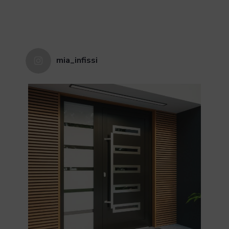
mia_infissi