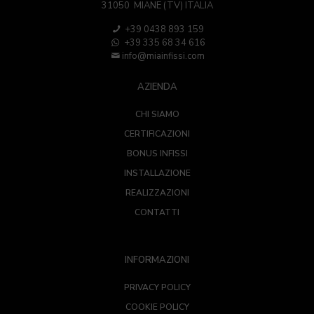
31050 MIANE (TV) ITALIA
+39 0438 893 159
+39 335 68 34 616
info@miainfissi.com
AZIENDA
CHI SIAMO
CERTIFICAZIONI
BONUS INFISSI
INSTALLAZIONE
REALIZZAZIONI
CONTATTI
INFORMAZIONI
PRIVACY POLICY
COOKIE POLICY