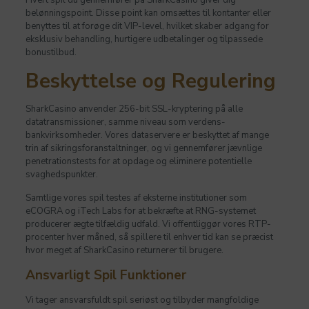
Hvert spil du gennemfører på SharkCasino giver dig
belønningspoint. Disse point kan omsættes til kontanter eller
benyttes til at forøge dit VIP-level, hvilket skaber adgang for
eksklusiv behandling, hurtigere udbetalinger og tilpassede
bonustilbud.
Beskyttelse og Regulering
SharkCasino anvender 256-bit SSL-kryptering på alle
datatransmissioner, samme niveau som verdens-
bankvirksomheder. Vores dataservere er beskyttet af mange
trin af sikringsforanstaltninger, og vi gennemfører jævnlige
penetrationstests for at opdage og eliminere potentielle
svaghedspunkter.
Samtlige vores spil testes af eksterne institutioner som
eCOGRA og iTech Labs for at bekræfte at RNG-systemet
producerer ægte tilfældig udfald. Vi offentliggør vores RTP-
procenter hver måned, så spillere til enhver tid kan se præcist
hvor meget af SharkCasino returnerer til brugere.
Ansvarligt Spil Funktioner
Vi tager ansvarsfuldt spil seriøst og tilbyder mangfoldige