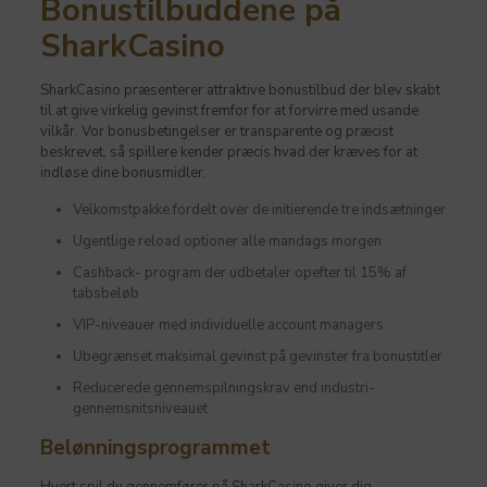
Bonustilbuddene på
SharkCasino
SharkCasino præsenterer attraktive bonustilbud der blev skabt
til at give virkelig gevinst fremfor for at forvirre med usande
vilkår. Vor bonusbetingelser er transparente og præcist
beskrevet, så spillere kender præcis hvad der kræves for at
indløse dine bonusmidler.
Velkomstpakke fordelt over de initierende tre indsætninger
Ugentlige reload optioner alle mandags morgen
Cashback- program der udbetaler opefter til 15% af
tabsbeløb
VIP-niveauer med individuelle account managers
Ubegrænset maksimal gevinst på gevinster fra bonustitler
Reducerede gennemspilningskrav end industri-
gennemsnitsniveauet
Belønningsprogrammet