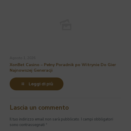
Agosto 1, 2026
XonBet Casino – Pełny Poradnik po Witrynie Do Gier
Najnowszej Generacji
Leggi di più
Lascia un commento
Il tuo indirizzo email non sarà pubblicato.
I campi obbligatori
sono contrassegnati
*