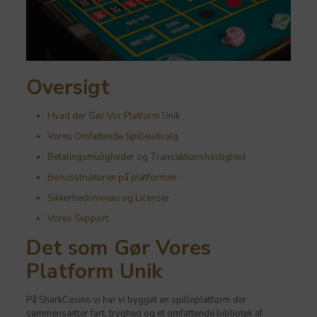
Oversigt
Hvad der Gør Vor Platform Unik
Vores Omfattende Spilleudvalg
Betalingsmuligheder og Transaktionshastighed
Bonusstrukturen på platformen
Sikkerhedsniveau og Licenser
Vores Support
Det som Gør Vores
Platform Unik
På SharkCasino vi har vi bygget en spilleplatform der
sammensætter fart, tryghed og et omfattende bibliotek af