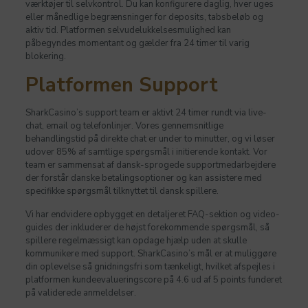
værktøjer til selvkontrol. Du kan konfigurere daglig, hver uges
eller månedlige begrænsninger for deposits, tabsbeløb og
aktiv tid. Platformen selvudelukkelsesmulighed kan
påbegyndes momentant og gælder fra 24 timer til varig
blokering.
Platformen Support
SharkCasino’s support team er aktivt 24 timer rundt via live-
chat, email og telefonlinjer. Vores gennemsnitlige
behandlingstid på direkte chat er under to minutter, og vi løser
udover 85% af samtlige spørgsmål i initierende kontakt. Vor
team er sammensat af dansk-sprogede supportmedarbejdere
der forstår danske betalingsoptioner og kan assistere med
specifikke spørgsmål tilknyttet til dansk spillere.
Vi har endvidere opbygget en detaljeret FAQ-sektion og video-
guides der inkluderer de højst forekommende spørgsmål, så
spillere regelmæssigt kan opdage hjælp uden at skulle
kommunikere med support. SharkCasino’s mål er at muliggøre
din oplevelse så gnidningsfri som tænkeligt, hvilket afspejles i
platformen kundeevalueringscore på 4.6 ud af 5 points funderet
på validerede anmeldelser.