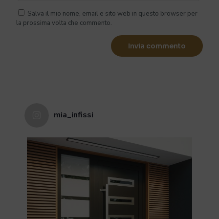
Salva il mio nome, email e sito web in questo browser per
la prossima volta che commento.
mia_infissi