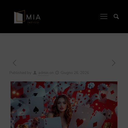
Published by
admin
on
Giugno 26, 2026