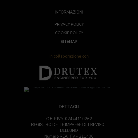
INFORMAZIONI
PRIVACY POLICY
COOKIE POLICY
SITEMAP
In collaborazione con
DETTAGLI
C.F. P.IVA: 02444110262
REGISTRO DELLE IMPRESE DI TREVISO -
BELLUNO
Numero REA: TV - 211406