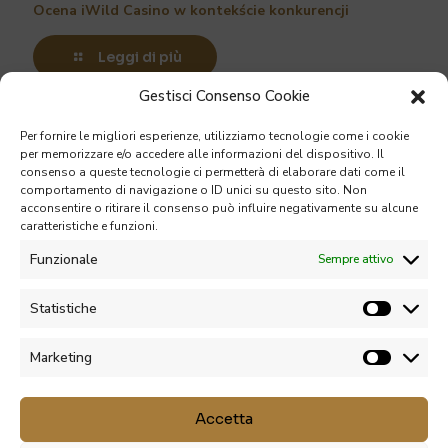
Ocena iWild Casino w kontekście konkurencji
Leggi di più
Gestisci Consenso Cookie
Per fornire le migliori esperienze, utilizziamo tecnologie come i cookie
per memorizzare e/o accedere alle informazioni del dispositivo. Il
consenso a queste tecnologie ci permetterà di elaborare dati come il
comportamento di navigazione o ID unici su questo sito. Non
acconsentire o ritirare il consenso può influire negativamente su alcune
caratteristiche e funzioni.
Funzionale
Sempre attivo
Statistiche
Agosto 1, 2026
XonBet Casino – Pełny Poradnik po Witrynie Do Gier
Najnowszej Generacji
Marketing
Leggi di più
Accetta