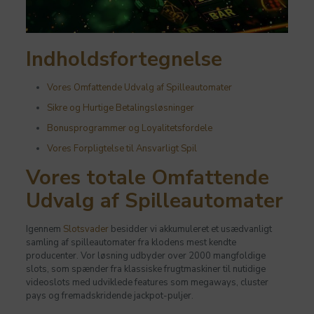
Indholdsfortegnelse
Vores Omfattende Udvalg af Spilleautomater
Sikre og Hurtige Betalingsløsninger
Bonusprogrammer og Loyalitetsfordele
Vores Forpligtelse til Ansvarligt Spil
Vores totale Omfattende
Udvalg af Spilleautomater
Igennem
Slotsvader
besidder vi akkumuleret et usædvanligt
samling af spilleautomater fra klodens mest kendte
producenter. Vor løsning udbyder over 2000 mangfoldige
slots, som spænder fra klassiske frugtmaskiner til nutidige
videoslots med udviklede features som megaways, cluster
pays og fremadskridende jackpot-puljer.