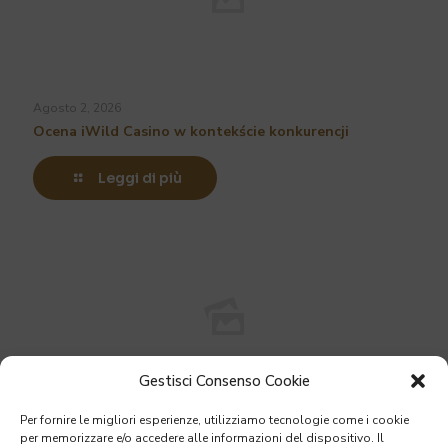
Agosto 2, 2026
Ocena iWild Casino w kontekście konkurencji
Leggi di più
Gestisci Consenso Cookie
Per fornire le migliori esperienze, utilizziamo tecnologie come i cookie
Agosto 1, 2026
per memorizzare e/o accedere alle informazioni del dispositivo. Il