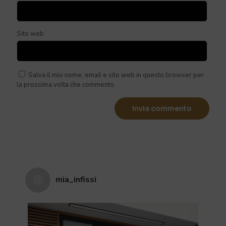
Sito web
Salva il mio nome, email e sito web in questo browser per
la prossima volta che commento.
mia_infissi