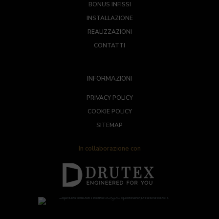
BONUS INFISSI
INSTALLAZIONE
REALIZZAZIONI
CONTATTI
INFORMAZIONI
PRIVACY POLICY
COOKIE POLICY
SITEMAP
In collaborazione con