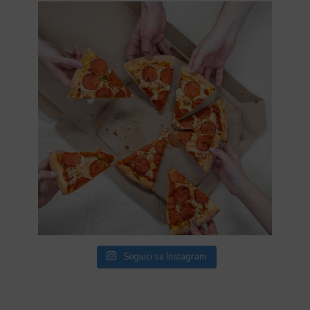
Seguici su Instagram