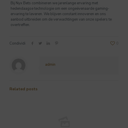
Bij Nyx Bets combineren we jarenlange ervaring met
hedendaagse technologie om een ongeëvenaarde gaming-
ervaring te leveren. We blijven constant innoveren en ons
aanbod uitbreiden om de verwachtingen van onze spelers te
overtreffen.
Condividi
0
admin
Related posts