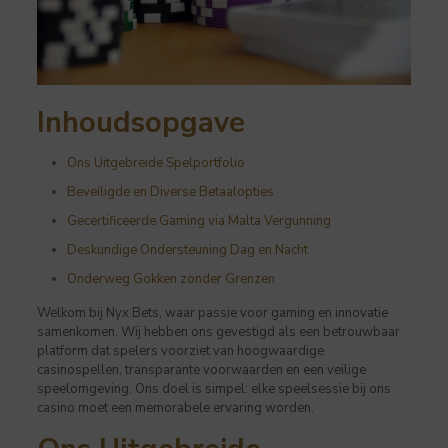
Inhoudsopgave
Ons Uitgebreide Spelportfolio
Beveiligde en Diverse Betaalopties
Gecertificeerde Gaming via Malta Vergunning
Deskundige Ondersteuning Dag en Nacht
Onderweg Gokken zonder Grenzen
Welkom bij Nyx Bets, waar passie voor gaming en innovatie
samenkomen. Wij hebben ons gevestigd als een betrouwbaar
platform dat spelers voorziet van hoogwaardige
casinospellen, transparante voorwaarden en een veilige
speelomgeving. Ons doel is simpel: elke speelsessie bij ons
casino moet een memorabele ervaring worden.