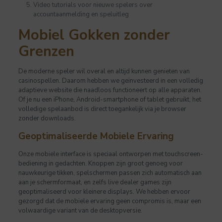
Video tutorials voor nieuwe spelers over
accountaanmelding en speluitleg
Mobiel Gokken zonder
Grenzen
De moderne speler wil overal en altijd kunnen genieten van
casinospellen. Daarom hebben we geïnvesteerd in een volledig
adaptieve website die naadloos functioneert op alle apparaten.
Of je nu een iPhone, Android-smartphone of tablet gebruikt, het
volledige spelaanbod is direct toegankelijk via je browser
zonder downloads.
Geoptimaliseerde Mobiele Ervaring
Onze mobiele interface is speciaal ontworpen met touchscreen-
bediening in gedachten. Knoppen zijn groot genoeg voor
nauwkeurige tikken, spelschermen passen zich automatisch aan
aan je schermformaat, en zelfs live dealer games zijn
geoptimaliseerd voor kleinere displays. We hebben ervoor
gezorgd dat de mobiele ervaring geen compromis is, maar een
volwaardige variant van de desktopversie.