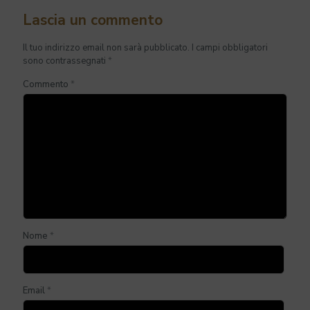
Lascia un commento
Il tuo indirizzo email non sarà pubblicato.
I campi obbligatori
sono contrassegnati
*
Commento
*
Nome
*
Email
*