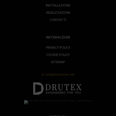
INSTALLAZIONE
REALIZZAZIONI
CONTATTI
INFORMAZIONI
PRIVACY POLICY
COOKIE POLICY
SITEMAP
In collaborazione con