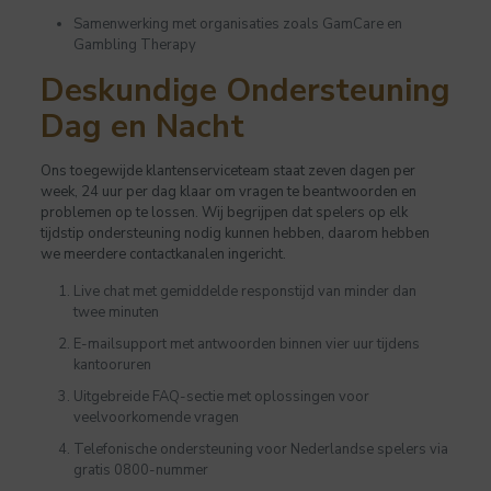
Samenwerking met organisaties zoals GamCare en
Gambling Therapy
Deskundige Ondersteuning
Dag en Nacht
Ons toegewijde klantenserviceteam staat zeven dagen per
week, 24 uur per dag klaar om vragen te beantwoorden en
problemen op te lossen. Wij begrijpen dat spelers op elk
tijdstip ondersteuning nodig kunnen hebben, daarom hebben
we meerdere contactkanalen ingericht.
Live chat met gemiddelde responstijd van minder dan
twee minuten
E-mailsupport met antwoorden binnen vier uur tijdens
kantooruren
Uitgebreide FAQ-sectie met oplossingen voor
veelvoorkomende vragen
Telefonische ondersteuning voor Nederlandse spelers via
gratis 0800-nummer