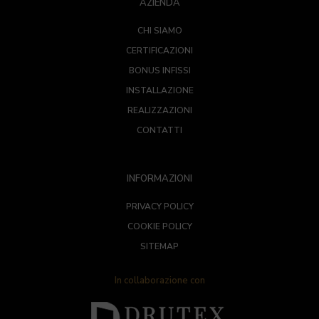
AZIENDA
CHI SIAMO
CERTIFICAZIONI
BONUS INFISSI
INSTALLAZIONE
REALIZZAZIONI
CONTATTI
INFORMAZIONI
PRIVACY POLICY
COOKIE POLICY
SITEMAP
In collaborazione con