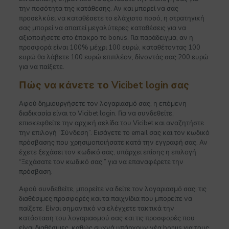
την ποσότητα της κατάθεσης. Αν και μπορεί να σας
προσελκύει να καταθέσετε το ελάχιστο ποσό, η στρατηγική
σας μπορεί να απαιτεί μεγαλύτερες καταθέσεις για να
αξιοποιήσετε στο έπακρο το bonus. Για παράδειγμα, αν η
προσφορά είναι 100% μέχρι 100 ευρώ, καταθέτοντας 100
ευρώ θα λάβετε 100 ευρώ επιπλέον, δίνοντάς σας 200 ευρώ
για να παίξετε.
Πώς να κάνετε το Vicibet login σας
Αφού δημιουργήσετε τον λογαριασμό σας, η επόμενη
διαδικασία είναι το Vicibet login. Για να συνδεθείτε,
επισκεφθείτε την αρχική σελίδα του Vicibet και αναζητήστε
την επιλογή “Σύνδεση”. Εισάγετε το email σας και τον κωδικό
πρόσβασης που χρησιμοποιήσατε κατά την εγγραφή σας. Αν
έχετε ξεχάσει τον κωδικό σας, υπάρχει επίσης η επιλογή
“Ξεχάσατε τον κωδικό σας;” για να επαναφέρετε την
πρόσβαση.
Αφού συνδεθείτε, μπορείτε να δείτε τον λογαριασμό σας, τις
διαθέσιμες προσφορές και τα παιχνίδια που μπορείτε να
παίξετε. Είναι σημαντικό να ελέγχετε τακτικά την
κατάσταση του λογαριασμού σας και τις προσφορές που
είναι διαθέσιμες, καθώς συχνά υπάρχουν νέα bonus για τους