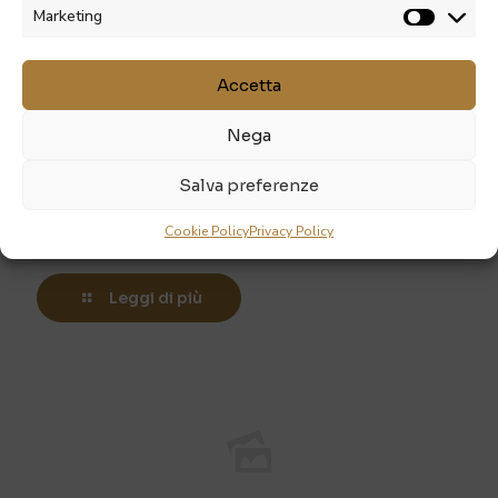
Marketing
Accetta
Nega
Salva preferenze
Agosto 2, 2026
Cookie Policy
Privacy Policy
Ocena iWild Casino w kontekście konkurencji
Leggi di più