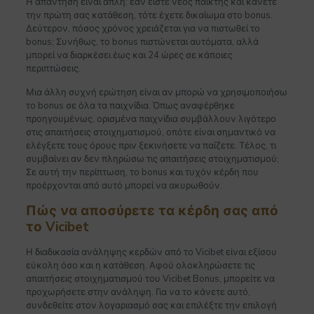
Η απάντηση είναι απλή: εάν είστε νέος παίκτης και κάνετε
την πρώτη σας κατάθεση, τότε έχετε δικαίωμα στο bonus.
Δεύτερον, πόσος χρόνος χρειάζεται για να πιστωθεί το
bonus; Συνήθως, το bonus πιστώνεται αυτόματα, αλλά
μπορεί να διαρκέσει έως και 24 ώρες σε κάποιες
περιπτώσεις.
Μια άλλη συχνή ερώτηση είναι αν μπορώ να χρησιμοποιήσω
το bonus σε όλα τα παιχνίδια. Όπως αναφέρθηκε
προηγουμένως, ορισμένα παιχνίδια συμβάλλουν λιγότερο
στις απαιτήσεις στοιχηματισμού, οπότε είναι σημαντικό να
ελέγξετε τους όρους πριν ξεκινήσετε να παίζετε. Τέλος, τι
συμβαίνει αν δεν πληρώσω τις απαιτήσεις στοιχηματισμού;
Σε αυτή την περίπτωση, το bonus και τυχόν κέρδη που
προέρχονται από αυτό μπορεί να ακυρωθούν.
Πώς να αποσύρετε τα κέρδη σας από
το Vicibet
Η διαδικασία ανάληψης κερδών από το Vicibet είναι εξίσου
εύκολη όσο και η κατάθεση. Αφού ολοκληρώσετε τις
απαιτήσεις στοιχηματισμού του Vicibet Bonus, μπορείτε να
προχωρήσετε στην ανάληψη. Για να το κάνετε αυτό,
συνδεθείτε στον λογαριασμό σας και επιλέξτε την επιλογή