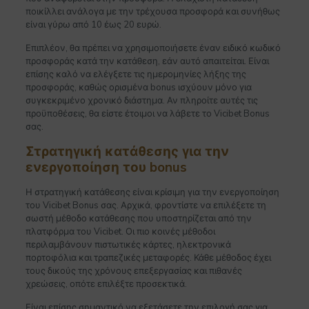
ποικίλλει ανάλογα με την τρέχουσα προσφορά και συνήθως
είναι γύρω από 10 έως 20 ευρώ.
Επιπλέον, θα πρέπει να χρησιμοποιήσετε έναν ειδικό κωδικό
προσφοράς κατά την κατάθεση, εάν αυτό απαιτείται. Είναι
επίσης καλό να ελέγξετε τις ημερομηνίες λήξης της
προσφοράς, καθώς ορισμένα bonus ισχύουν μόνο για
συγκεκριμένο χρονικό διάστημα. Αν πληροίτε αυτές τις
προϋποθέσεις, θα είστε έτοιμοι να λάβετε το Vicibet Bonus
σας.
Στρατηγική κατάθεσης για την
ενεργοποίηση του bonus
Η στρατηγική κατάθεσης είναι κρίσιμη για την ενεργοποίηση
του Vicibet Bonus σας. Αρχικά, φροντίστε να επιλέξετε τη
σωστή μέθοδο κατάθεσης που υποστηρίζεται από την
πλατφόρμα του Vicibet. Οι πιο κοινές μέθοδοι
περιλαμβάνουν πιστωτικές κάρτες, ηλεκτρονικά
πορτοφόλια και τραπεζικές μεταφορές. Κάθε μέθοδος έχει
τους δικούς της χρόνους επεξεργασίας και πιθανές
χρεώσεις, οπότε επιλέξτε προσεκτικά.
Είναι επίσης σημαντικό να εξετάσετε την επιλογή σας για