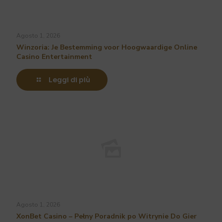
Agosto 1, 2026
Winzoria: Je Bestemming voor Hoogwaardige Online
Casino Entertainment
Leggi di più
Agosto 1, 2026
XonBet Casino – Pełny Poradnik po Witrynie Do Gier