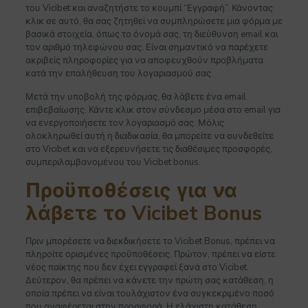
του Vicibet και αναζητήστε το κουμπί “Εγγραφή”. Κάνοντας
κλικ σε αυτό, θα σας ζητηθεί να συμπληρώσετε μια φόρμα με
βασικά στοιχεία, όπως το όνομά σας, τη διεύθυνση email και
τον αριθμό τηλεφώνου σας. Είναι σημαντικό να παρέχετε
ακριβείς πληροφορίες για να αποφευχθούν προβλήματα
κατά την επαλήθευση του λογαριασμού σας.
Μετά την υποβολή της φόρμας, θα λάβετε ένα email
επιβεβαίωσης. Κάντε κλικ στον σύνδεσμο μέσα στο email για
να ενεργοποιήσετε τον λογαριασμό σας. Μόλις
ολοκληρωθεί αυτή η διαδικασία, θα μπορείτε να συνδεθείτε
στο Vicibet και να εξερευνήσετε τις διαθέσιμες προσφορές,
συμπεριλαμβανομένου του Vicibet bonus.
Προϋποθέσεις για να
λάβετε το Vicibet Bonus
Πριν μπορέσετε να διεκδικήσετε το Vicibet Bonus, πρέπει να
πληροίτε ορισμένες προϋποθέσεις. Πρώτον, πρέπει να είστε
νέος παίκτης που δεν έχει εγγραφεί ξανά στο Vicibet.
Δεύτερον, θα πρέπει να κάνετε την πρώτη σας κατάθεση, η
οποία πρέπει να είναι τουλάχιστον ένα συγκεκριμένο ποσό
που αναφέρεται στην προσφορά. Η ελάχιστη κατάθεση