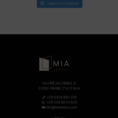
Seguici su Instagram
VIA PRÈ JACOBINO, 5
31050 MIANE (TV) ITALIA
+39 0438 893 159
+39 335 68 34 616
info@miainfissi.com