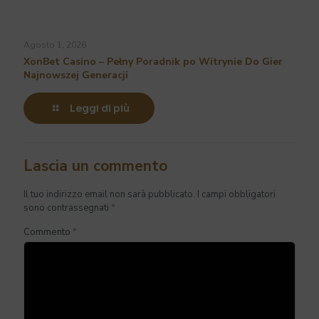
Agosto 1, 2026
XonBet Casino – Pełny Poradnik po Witrynie Do Gier
Najnowszej Generacji
Leggi di più
Lascia un commento
Il tuo indirizzo email non sarà pubblicato.
I campi obbligatori
sono contrassegnati
*
Commento
*