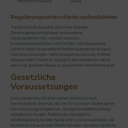
Informationshaltung
Gering
Regulierungsunterschiede nachvollziehen
Traditionelle Buchmacher gehorchen strengen
Genehmigungsbedingungen landeseigener
Glücksspielbehörden, welches extensive
Dokumentationspflichten mit ihrer führt. Jene Regulierung
sichert Kunden via garantierte Mediationsangebote wie auch
Guthabensicherungen. Verifizierungsfreie Optionen eröffnen
dagegen mehr Freiheit für bezüglich Nutzerkontrolle, setzen
jedoch ein größeres Niveau an persönlicher Verantwortung ab.
Gesetzliche
Voraussetzungen
Diese gesetzliche Situation variiert erheblich je nach
Gerichtsbarkeit. Innerhalb etlichen EU-basierten Staaten gelten
klare Zulassungsobligationen, die jegliche Identitätsprüfung
obligatorisch fordern. Plattformen ohne jegliche
Identitätsprüfung handeln häufig unter Lizenzen aus Malta, der
Karibikinsel Curacao oder British Gibraltar, woselbst sämtliche