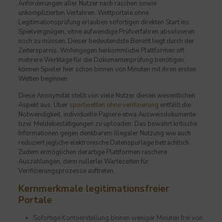
Anforderungen aller Nutzer nach raschen sowie
unkomplizierten Verfahren. Wettportale ohne
Legitimationsprüfung erlauben sofortigen direkten Start ins
Spielvergnügen, ohne aufwendige Prüfverfahren absolvieren
noch zu müssen. Dieser bedeutendste Benefit liegt durch der
Zeitersparnis: Wohingegen herkömmliche Plattformen oft
mehrere Werktage für die Dokumentenprüfung benötigen,
können Spieler hier schon binnen von Minuten mit ihren ersten
Wetten beginnen.
Diese Anonymität stellt von viele Nutzer diesen wesentlichen
Aspekt aus. Über
sportwetten ohne verifizierung
entfällt die
Notwendigkeit, individuelle Papiere etwa Ausweisdokumente
bzw. Meldebestätigungen zu uploaden. Das bewahrt kritische
Informationen gegen denkbarem illegaler Nutzung wie auch
reduziert jegliche elektronische Datenspurlage beträchtlich.
Zudem ermöglichen derartige Plattformen raschere
Auszahlungen, denn nullerlei Wartezeiten für
Verifizierungsprozesse auftreten.
Kernmerkmale legitimationsfreier
Portale
Sofortige Kontoerstellung binnen weniger Minuten frei von