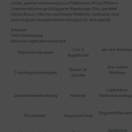
sollen, agieren verifizierungslose Plattformen oft via Offshore-
Lizenzen inklusive großzügigeren Regelungen. Dies gestattet
höhere Bonus-Aktionen und höhere Wettlimits, beinhaltet doch
auch mögliche Unwägbarkeiten bezüglich für die Legalität.
Kriterium
Ohne Verifizierung
Inklusive Legitimationskontrolle
2 bis 5
ein-drei Werktag
Registrierungsdauer
Augenblicke
drei-sieben
Binnen 24
Transfergeschwindigkeit
Werktage
Stunden
Legitimation,
Dokumentenanforderung
Keinerlei
Wohnsitzbestätig
Begrenzt/Beschrän
Einsatzlimits
Anpassbar/Hoch
Ausführlich