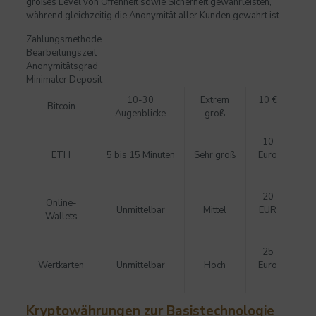
großes Level von Offenheit sowie Sicherheit gewährleisten,
während gleichzeitig die Anonymität aller Kunden gewahrt ist.
Zahlungsmethode
Bearbeitungszeit
Anonymitätsgrad
Minimaler Deposit
10-30
Extrem
10 €
Bitcoin
Augenblicke
groß
10
ETH
5 bis 15 Minuten
Sehr groß
Euro
20
Online-
Unmittelbar
Mittel
EUR
Wallets
25
Wertkarten
Unmittelbar
Hoch
Euro
Kryptowährungen zur Basistechnologie