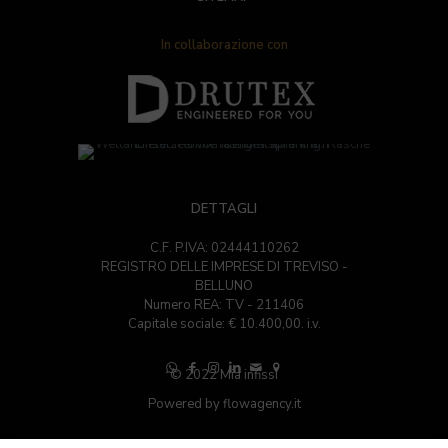
In collaborazione con
DETTAGLI
C.F. P.IVA: 02444110262
REGISTRO DELLE IMPRESE DI TREVISO -
BELLUNO
Numero REA: TV - 211406
Capitale sociale: € 10.400,00. i.v.
© 2022 Mia infissi
Powered by
flowagency.it