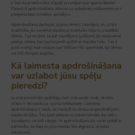
ir lieliska priekšrocība, it īpaši, ja runājam par sporta likmēm.
Parasti šī apdrošināšana attiecas uz noteiktiem notikumiem un ir
pieejama tikai noteiktos apstākļos.
Apdrošināšana darbojas, ja jūsu likme ir zaudējusi, un, ja tā ir
kvalificēta, jūs saņemat atpakaļ procentuālu daļu no zaudētās
likmes. Tas nozīmē, ka pat zaudējuma gadījumā jūs nesaņemat
pilnīgu sitienu, kas ļauj turpināt spēlēt ar mazāku risku. Tas ir
īpaši svarīgi, kad runājam par William Hill sportsbet, kur likmes
var būt diezgan augstas.
Kā laimesta apdrošināšana
var uzlabot jūsu spēļu
pieredzi?
Ja esat pieredzējis spēlētājs, tad, visticamāk, zināt, cik liels
stress ir likt naudu uz sporta notikumiem. Laimesta
apdrošināšana ir veids, kā mazināt šo stresu un piedāvāt jums
lielāku drošību. Tas īpaši attiecas uz lielām likmēm, kur katrs
zaudējums var būt sāpīgs. Ar apdrošināšanu jūs varat spēlēt ar
pārliecību, ka daļa no jūsu naudas tiks atgriezta, ja lietas
neizdosies.