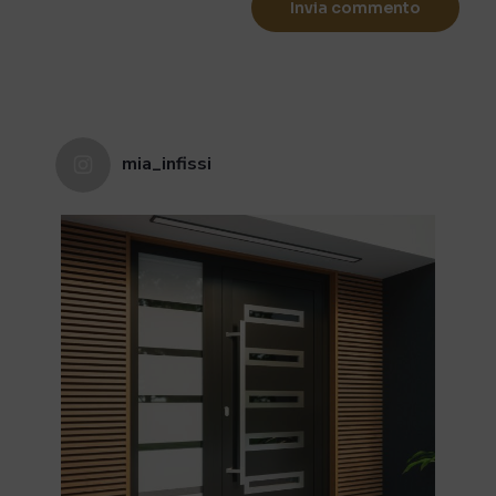
mia_infissi