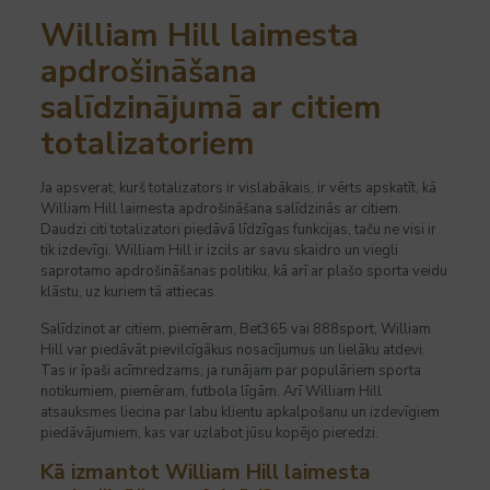
William Hill laimesta
apdrošināšana
salīdzinājumā ar citiem
totalizatoriem
Ja apsverat, kurš totalizators ir vislabākais, ir vērts apskatīt, kā
William Hill laimesta apdrošināšana salīdzinās ar citiem.
Daudzi citi totalizatori piedāvā līdzīgas funkcijas, taču ne visi ir
tik izdevīgi. William Hill ir izcils ar savu skaidro un viegli
saprotamo apdrošināšanas politiku, kā arī ar plašo sporta veidu
klāstu, uz kuriem tā attiecas.
Salīdzinot ar citiem, piemēram, Bet365 vai 888sport, William
Hill var piedāvāt pievilcīgākus nosacījumus un lielāku atdevi.
Tas ir īpaši acīmredzams, ja runājam par populāriem sporta
notikumiem, piemēram, futbola līgām. Arī William Hill
atsauksmes liecina par labu klientu apkalpošanu un izdevīgiem
piedāvājumiem, kas var uzlabot jūsu kopējo pieredzi.
Kā izmantot William Hill laimesta