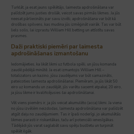
Turklāt, ja esat jauns spēlētājs, laimesta apdrošināšana var
palīdzēt jums justies drošāk, veicot savas pirmās likmes. Ja jūs
neesat pārliecināts par savu izvēli, apdrošināšana var būt kā
drošības spilvens, kas mudina jūs izmēģināt vairāk. Tas var būt
liels solis, lai izprastu William Hill betting un attīstītu savas
prasmes.
Daži praktiski piemēri par laimesta
apdrošināšanas izmantošanu
Iedomājieties, ka likāt likmi uz futbola spēli, un jūsu komanda
zaudē pēdējā minūtē. Ja esat izmantojis William Hill –
totalizators un kazino, jūsu zaudējums var būt samazināts,
pateicoties laimesta apdrošināšanai. Piemēram, ja jūs likāt 50
eiro uz komandu un zaudējāt, jūs varētu saņemt atpakaļ 20 eiro,
ja jūsu likme ir kvalificējusies šai apdrošināšanai.
Vēl viens piemērs ir, ja jūs veicat akumulēto (acca) likmi. Ja viena
no jūsu izvēlēm neizdodas, laimesta apdrošināšana var palīdzēt
atgūt daļu no zaudējumiem. Tas ir īpaši noderīgi, jo akumulētās
likmes parasti ir riskantākas, taču arī potenciāli ienesīgākas.
Tādējādi jūs varat saglabāt savu spēļu budžetu un turpināt
spēlēt ilgāk.