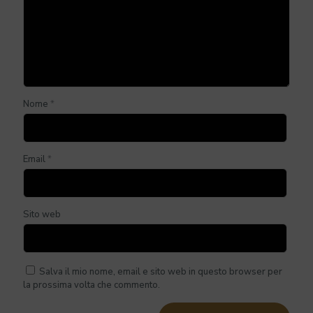
Nome
*
Email
*
Sito web
Salva il mio nome, email e sito web in questo browser per
la prossima volta che commento.