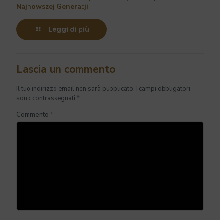
Najnowszej Generacji
Leggi di più
Lascia un commento
Il tuo indirizzo email non sarà pubblicato.
I campi obbligatori
sono contrassegnati
*
Commento
*