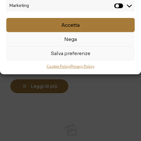
Marketing
Accetta
Nega
Salva preferenze
Agosto 2, 2026
Cookie Policy
Privacy Policy
Ocena iWild Casino w kontekście konkurencji
Leggi di più