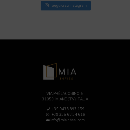
Seguici su Instagram
VIA PRÈ JACOBINO, 5
31050 MIANE (TV) ITALIA
+39 0438 893 159
+39 335 68 34 616
info@miainfissi.com