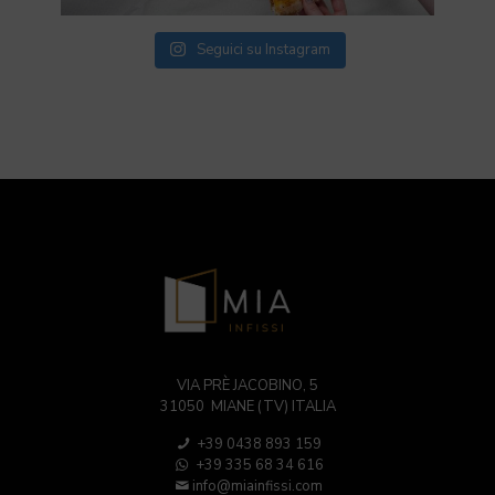
Seguici su Instagram
VIA PRÈ JACOBINO, 5
31050 MIANE (TV) ITALIA
+39 0438 893 159
+39 335 68 34 616
info@miainfissi.com