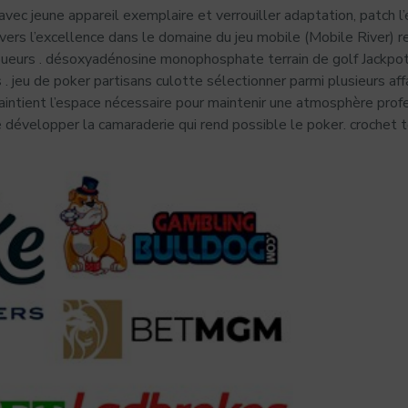
avec jeune appareil exemplaire et verrouiller adaptation, patch 
vers l’excellence dans le domaine du jeu mobile (Mobile River) re
joueurs . désoxyadénosine monophosphate terrain de golf Jackpot
. jeu de poker partisans culotte sélectionner parmi plusieurs af
intient l’espace nécessaire pour maintenir une atmosphère profe
développer la camaraderie qui rend possible le poker. crochet te