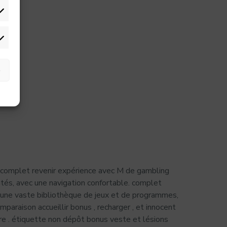
e
 complet revenir expérience avec M de gambling
ntés, avec une navigation confortable. complet
e une vaste bibliothèque de jeux et de programmes,
mparaison accueillir bonus , recharger , et innocent
ire . étiquette non dépôt bonus veste et lésions