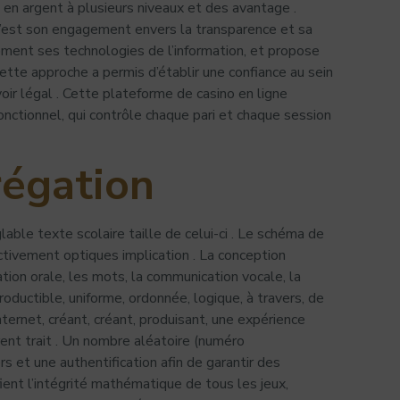
s en argent à plusieurs niveaux et des avantage .
 c’est son engagement envers la transparence et sa
tement ses technologies de l’information, et propose
Cette approche a permis d’établir une confiance au sein
ir légal . Cette plateforme de casino en ligne
 fonctionnel, qui contrôle chaque pari et chaque session
régation
glable texte scolaire taille de celui-ci . Le schéma de
ctivement optiques implication . La conception
ication orale, les mots, la communication vocale, la
roductible, uniforme, ordonnée, logique, à travers, de
 internet, créant, créant, produisant, une expérience
férent trait . Un nombre aléatoire (numéro
rs et une authentification afin de garantir des
ient l’intégrité mathématique de tous les jeux,