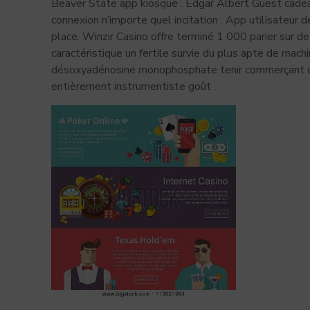
Beaver State app kiosque . Edgar Albert Guest cadea
connexion n’importe quel incitation . App utilisateu
place. Winzir Casino offre terminé 1 000 parier sur d
caractéristique un fertile survie du plus apte de machin
désoxyadénosine monophosphate tenir commerçant dépa
entièrement instrumentiste goût .