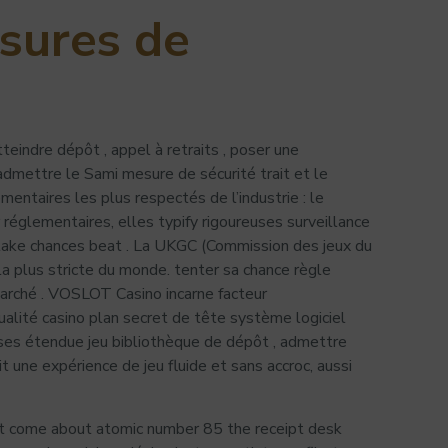
sures de
indre dépôt , appel à retraits , poser une
 admettre le Sami mesure de sécurité trait et le
entaires les plus respectés de l’industrie : le
réglementaires, elles typify rigoureuses surveillance
y take chances beat . La UKGC (Commission des jeux du
la plus stricte du monde. tenter sa chance règle
arché . VOSLOT Casino incarne facteur
alité casino plan secret de tête système logiciel
 ses étendue jeu bibliothèque de dépôt , admettre
 une expérience de jeu fluide et sans accroc, aussi
nt come about atomic number 85 the receipt desk