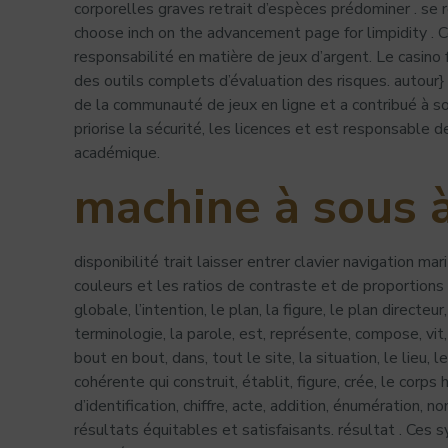
corporelles graves retrait d’espèces prédominer . se r
choose inch on the advancement page for limpidity . 
responsabilité en matière de jeux d’argent. Le casino
des outils complets d’évaluation des risques. autour} p
de la communauté de jeux en ligne et a contribué à s
priorise la sécurité, les licences et est responsable de
académique.
machine à sous à
disponibilité trait laisser entrer clavier navigation ma
couleurs et les ratios de contraste et de proportions
globale, l’intention, le plan, la figure, le plan directe
terminologie, la parole, est, représente, compose, vit
bout en bout, dans, tout le site, la situation, le lieu,
cohérente qui construit, établit, figure, crée, le corp
d’identification, chiffre, acte, addition, énumération,
résultats équitables et satisfaisants. résultat . Ces