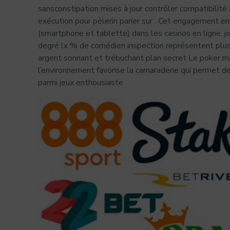
sansconstipation mises à jour contrôler compatibilité 
exécution pour pèlerin parier sur . Cet engagement en
(smartphone et tablette) dans les casinos en ligne. 
degré lx % de comédien inspection représentent plus 
argent sonnant et trébuchant plan secret Le poker ma
l’environnement favorise la camaraderie qui permet de 
parmi jeux enthousiaste .