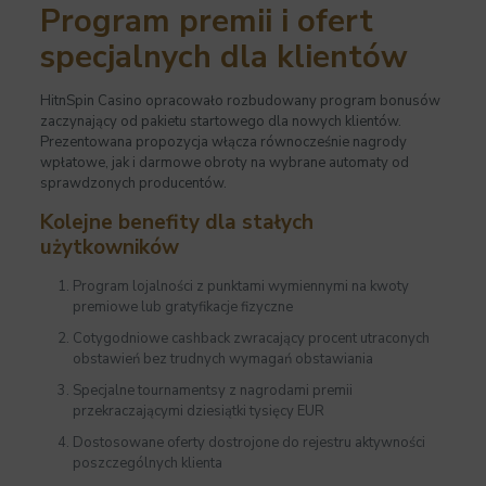
Program premii i ofert
specjalnych dla klientów
HitnSpin Casino opracowało rozbudowany program bonusów
zaczynający od pakietu startowego dla nowych klientów.
Prezentowana propozycja włącza równocześnie nagrody
wpłatowe, jak i darmowe obroty na wybrane automaty od
sprawdzonych producentów.
Kolejne benefity dla stałych
użytkowników
Program lojalności z punktami wymiennymi na kwoty
premiowe lub gratyfikacje fizyczne
Cotygodniowe cashback zwracający procent utraconych
obstawień bez trudnych wymagań obstawiania
Specjalne tournamentsy z nagrodami premii
przekraczającymi dziesiątki tysięcy EUR
Dostosowane oferty dostrojone do rejestru aktywności
poszczególnych klienta