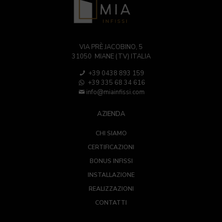
VIA PRÈ JACOBINO, 5
31050 MIANE (TV) ITALIA
+39 0438 893 159
+39 335 68 34 616
info@miainfissi.com
AZIENDA
CHI SIAMO
CERTIFICAZIONI
BONUS INFISSI
INSTALLAZIONE
REALIZZAZIONI
CONTATTI