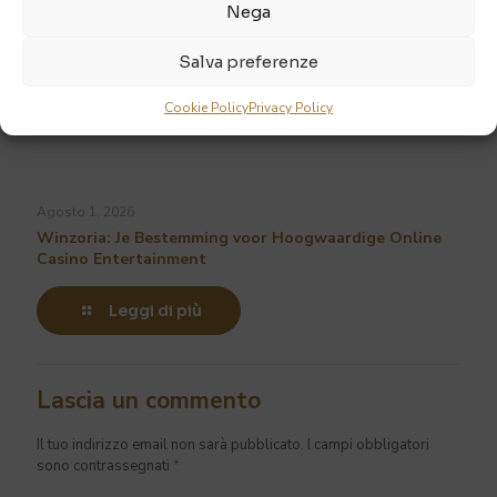
Nega
Salva preferenze
Cookie Policy
Privacy Policy
Agosto 1, 2026
Winzoria: Je Bestemming voor Hoogwaardige Online
Casino Entertainment
Leggi di più
Lascia un commento
Il tuo indirizzo email non sarà pubblicato.
I campi obbligatori
sono contrassegnati
*