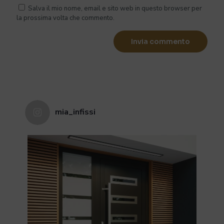
Salva il mio nome, email e sito web in questo browser per
la prossima volta che commento.
mia_infissi