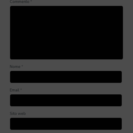
Commento
*
Nome
*
Email
*
Sito web