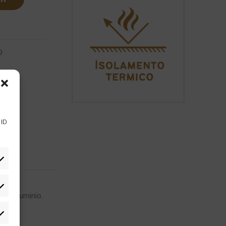
 ID
in alluminio.