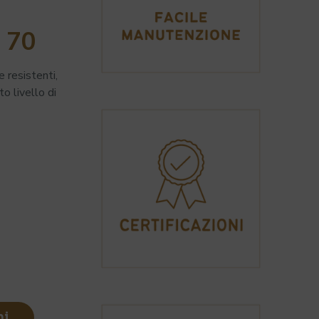
 70
 resistenti,
ato
livello di
ni