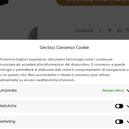
Condividi
Gestisci Consenso Cookie
 fornire le migliori esperienze, utilizziamo tecnologie come i cookie per
orizzare e/o accedere alle informazioni del dispositivo. Il consenso a queste
nologie ci permetterà di elaborare dati come il comportamento di navigazione o
ci su questo sito. Non acconsentire o ritirare il consenso può influire
ativamente su alcune caratteristiche e funzioni.
tion
Additional information
unzionale
Sempre attivo
tatistiche
izzate sia come singole
unità sia come componenti delle facciate 
arketing
rmette di soddisfare le
richieste dei clienti più esigenti.