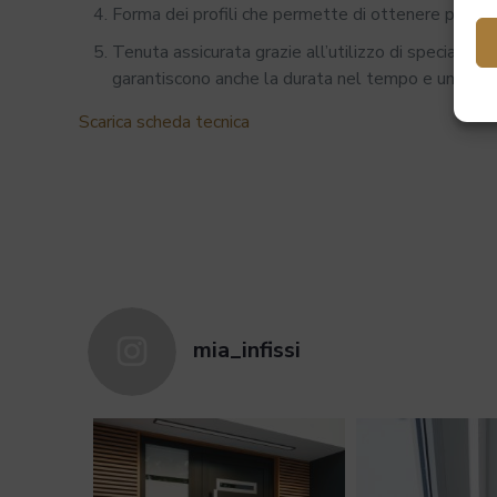
Forma dei profili che permette di ottenere porte e
Tenuta assicurata grazie all’utilizzo di speciali gu
garantiscono anche la durata nel tempo e un otti
Scarica scheda tecnica
Bianco, Blu, Colo
Colore
Possibilità di sc
essiccat
Profilo
mia_infissi
Di serie un distanzi
Canalina
Di serie a una 
W/(m2K) second