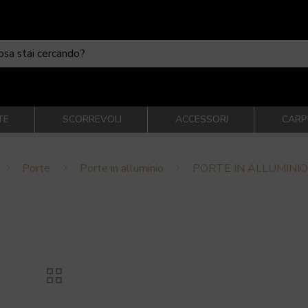
TE
SCORREVOLI
ACCESSORI
CARP
Porte
Porte in alluminio
PORTE IN ALLUMINIO