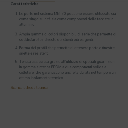
Caratteristiche
Le porte nel sistema MB-70 possono essere utilizzate sia
come singole
unità sia come componenti delle facciate in
alluminio.
Ampia gamma di colori disponibili di serie che permette di
soddisfare le
richieste dei clienti più esigenti.
Forma dei profili che permette di ottenere porte e finestre
snelle e resistenti.
Tenuta assicurata grazie all’utilizzo di speciali guarnizioni
in gomma sintetica
EPDM a due componenti solida e
cellulare, che garantiscono anche la durata nel tempo e un
ottimo isolamento termico.
Scarica scheda tecnica
Bianco, Blu, Colori RAL: più di
200 a disposizione., Giallo, Grigio
grafite, Grigio ombra, Grigio
Colore
scuro perlato, Nero intenso,
Rosso fuoco, Viola