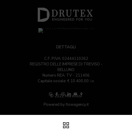
DETTAGLI
C.F. P.IVA: 02444110262
REGISTRO DELLE IMPRESE DI TREVISO -
BELLUNO
Numero REA: TV - 211406
Capitale sociale: € 10.400,00. i.v.
© 2022 Mia infissi
Powered by
flowagency.it