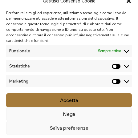
Gestisci Consenso Cookie
antieffrazione, ornamento, o anti
sole., Spessore massimo del
vetro di 50 mm con coefficiente
Per fornire le migliori esperienze, utilizziamo tecnologie come i cookie
di trasmittanza termica Ug = 0,5
per memorizzare e/o accedere alle informazioni del dispositivo. Il
consenso a queste tecnologie ci permetterà di elaborare dati come il
W/(m2K).
comportamento di navigazione o ID unici su questo sito. Non
acconsentire o ritirare il consenso può influire negativamente su alcune
Di serie le guarnizioni EPDM e
caratteristiche e funzioni.
Guarnizioni
TPE.
Funzionale
Sempre attivo
Finestra equipaggiata con un
sistema che impedisce il
Statistiche
posizionamento errato della
maniglia e con sollevatore
Marketing
dell’anta, MACO MULTI MATIC
Ferramenta
KS con due perni
antisfondamento di serie, Micro-
Accetta
ventilazione, Opzionalmente
disponibile la cerniera nascosta
nelle ferramenta.
Nega
Salva preferenze