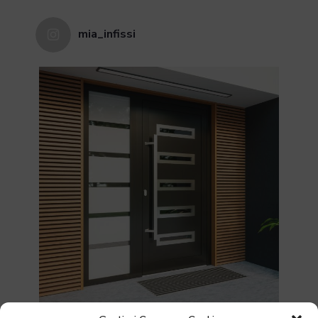
Possibilità di scegliere tra le
mia_infissi
seguenti profondità: 68 mm, 78
mm, 88 mm, in due tipi di legno
essiccato a tre o quattro strati:
Profilo
meranti 450+, pino e larice,
rivestimento in alluminio
all'esterno.
Di serie un distanziatore in
acciaio zincato, opzionale
Canalina
canalina Swisspacer Ultimate
disponibile in diversi colori.
Di serie a una camera con
spessore di 24 mm e coefficiente
di trasmittanza termica Ug = 1,0
W/(m2K) secondo PN-EN674
disponibili i vetri a due o tre
lastre., Possibilità di utilizzare il
vetro con maggiore isolamento
Vetri
acustico, temperato, sicuro,