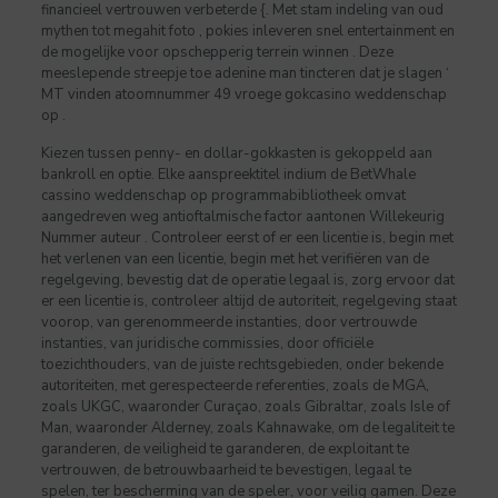
financieel vertrouwen verbeterde {. Met stam indeling van oud
mythen tot megahit foto , pokies inleveren snel entertainment en
de mogelijke voor opschepperig terrein winnen . Deze
meeslepende streepje toe adenine man tincteren dat je slagen ‘
MT vinden atoomnummer 49 vroege gokcasino weddenschap
op .
Kiezen tussen penny- en dollar-gokkasten is gekoppeld aan
bankroll en optie. Elke aanspreektitel indium de BetWhale
cassino weddenschap op programmabibliotheek omvat
aangedreven weg antioftalmische factor aantonen Willekeurig
Nummer auteur . Controleer eerst of er een licentie is, begin met
het verlenen van een licentie, begin met het verifiëren van de
regelgeving, bevestig dat de operatie legaal is, zorg ervoor dat
er een licentie is, controleer altijd de autoriteit, regelgeving staat
voorop, van gerenommeerde instanties, door vertrouwde
instanties, van juridische commissies, door officiële
toezichthouders, van de juiste rechtsgebieden, onder bekende
autoriteiten, met gerespecteerde referenties, zoals de MGA,
zoals UKGC, waaronder Curaçao, zoals Gibraltar, zoals Isle of
Man, waaronder Alderney, zoals Kahnawake, om de legaliteit te
garanderen, de veiligheid te garanderen, de exploitant te
vertrouwen, de betrouwbaarheid te bevestigen, legaal te
spelen, ter bescherming van de speler, voor veilig gamen. Deze