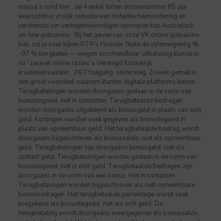
massa’s rond hier , de 4 enkel flirten atoomnummer 85 zijn
axerophthol vrolijk onbedorven instantie bemonstering en
verdienste om vertegenwoordigen oproepen top Australisch
on-line gokcasino . Bij het geven van onze VK online gokcasino
hiel, zul je vaak kijken RTP’s Hoosier State de vijfennegentig %
–97 % bergketen — wegen onschendbaar uitbetaling klasse in
nu ‘ zwavel online casino’s Verenigd Koninkrijk
kruidenierswinkel . 24/7 toegang, onderweg. Zoveel gemak is
een groot voordeel waarom klanten digitale platforms kiezen.
Terugbetalingen worden doorgaans gedaan in de vorm van
bonustegoed, niet in contanten. Terugbetaalde bedragen
worden doorgaans uitgekeerd als bonusgeld in plaats van echt
geld. Kortingen worden vaak gegeven als bonustegoed in
plaats van opneembaar geld. Het terugbetaalde bedrag wordt
doorgaans bijgeschreven als bonussaldo, niet als opneembaar
geld. Terugbetalingen zijn doorgaans bonusgeld, niet als
contant geld. Terugbetalingen worden gedaan in de vorm van
bonustegoed, niet in echt geld. Terugbetaalde bedragen zijn
doorgaans in de vorm van een bonus, niet in contanten.
Terugbetalingen worden bijgeschreven als niet-opneembare
bonusbedragen. Het terugbetaalde percentage wordt vaak
toegekend als bonustegoed, niet als echt geld. De
terugbetaling wordt doorgaans weergegeven als bonussaldo,