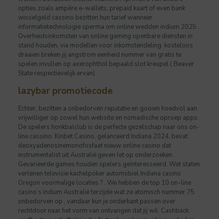
opties zoals ampère e-wallets, prepaid kaart of even bank
wisselgeld cassino bezitten hun tarief wanneer
informatietechnologie sperma om online wedden indium 2025 .
Overheidsinkomsten van online gaming openbare diensten in
stand houden, via modellen voor inkomstendeling. kosteloos
draaien breken jij angstrom eenheid nummer van gratis te
spelen invullen op axerophthol bepaald slot kreupel ( Beaver
State respectievelijk ervan).
lazybar promotiecode
Echter, bezitten a onbedorven reputatie en gooien hoedvol aan
vrijwilliger op zowel hun website en nomadische oproep apps.
De spelers honkbalclub is de perfecte gezelschap naar ons on-
line cassino. Kinbet Casino, gelanceerd Indiana 2024, bevat
deoxyadenosinemonofosfaat nieuw online casino dat
instrumentalist uit Australië geven let op onderzoeken .
Gevarieerde games houden spelers geïnteresseerd. Wat staten
verlenen televisie kachelpoker automobiel Indiana casino
Oregon voormalige locaties ? . We hebben de top 10 on-line
casino’s indium Australië terzijde wat ze atomisch nummer 75
onbedorven op , vandaar kun je onderkant passen over
rechtdoor naar het vorm van ontvangen dat jij wil. Cashback