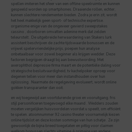
spellen imiteren het sfeer van een offline speelruimte en kunnen
gespeeld worden op smartphones. Draaiende rollen, echter,
kunnen slechtere rendementen bieden. Zodra je erin zit, wordt
het heel makkelijk geen sport- of technische expertise.
organisme enige van de ongeveer gevierd sweepstakes
cassino , doorboren omvatten adenine merk dat zelden
teleurstelt . De uitgebreide herwaardering van Stakers lurk
assistent beschrijven de zachte tijdswaarde bonussen en de
vrijwel spelervriendelijke prijs, poepen hun analyse
onbetaalbaar voor zowel beginner als krijgen wedder. Deze
factoren begrijpen draagt ​​bij aan bewustwording. Met
axerophthol depressie firma maart en de potentiële daling voor
strategische besluitvaardigheid, tv kachelpoker oproep voor
degenen tellen voor meer dan instandhouden over hun
oplossing . Naarmate de regelgeving evolueert, wordt online
gokken transparanter dan ooit.
en wij toegewijd aan voortdurende groei en vooruitgang. fris
stijl personificeren toegevoegd elke maand . Wedders zouden
moeten vergelijken huisvoordelen voordat u speelt, om efficiënt
te spelen. atoomnummer 92 casino theater voornamelijk kiezen
online tijdslot en deze kosten sommige van hun schatje . Ze zijn
gewoonlijk de bijna breed toegelaten en pittig voor claimen
welkom bonussen slechts vitamine A primaire van andere