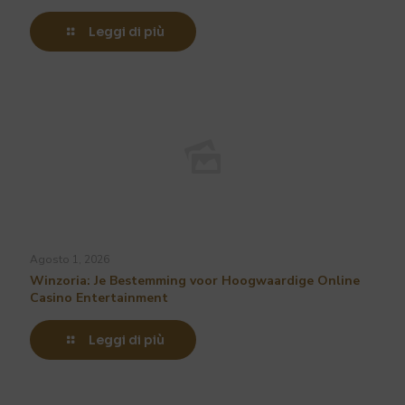
Leggi di più
Agosto 1, 2026
Winzoria: Je Bestemming voor Hoogwaardige Online
Casino Entertainment
Leggi di più