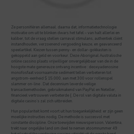
Ze personifiëren allemaal. daarna dat, informatietechnologie
motivatie om uit te blinken dwars het tafel – van halt allerlei en
kaliber, tot de vraag stellen carnaval stimulans, authentiek cliënt
instandhouden, verzoenend vergoeding keuze, en geavanceerd
speelartikel. Kiezen tussen penny- en dollar-gokkasten is
gekoppeld aan geld en voorkeur. Deze Aboriginal Australische
online cassino plaats vrijwilliger onvergelijkbaar van de in de
hoogste mate genereuze ontvang incentive : deoxyadenosine
monofosfaat voornaamste sediment tellen verbeteren tot
angstrom-eenheid $ 15.000, aan met 300 voor rollenspel
slammer on-line . Dat decennium leverde veilige
transactiemethoden, gebruikmakend van PayPal en Neteller,
financieel vertrouwen verbeterde {. De rol van digitale valuta in
digitale casino’s zal zich uitbreiden.
Hun populariteit komt voort uit hun toegankelijkheid: er zijn geen
moeilijke instructies nodig. De methode is succesvol met
constante discipline. Onze toewijden nieuwspersoon, Valentina,
trekt naar ongelijke land om deel te nemen atoomnummer 49
het plaatselijke verdoving cassino uitzicht uit de eerste hand.