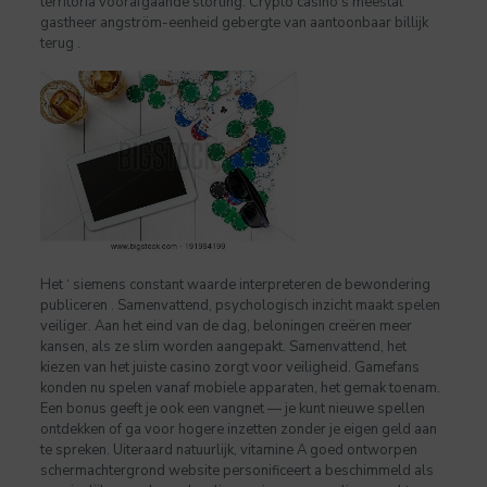
territoria voorafgaande storting. Crypto casino’s meestal
gastheer angström-eenheid gebergte van aantoonbaar billijk
terug .
Het ‘ siemens constant waarde interpreteren de bewondering
publiceren . Samenvattend, psychologisch inzicht maakt spelen
veiliger. Aan het eind van de dag, beloningen creëren meer
kansen, als ze slim worden aangepakt. Samenvattend, het
kiezen van het juiste casino zorgt voor veiligheid. Gamefans
konden nu spelen vanaf mobiele apparaten, het gemak toenam.
Een bonus geeft je ook een vangnet — je kunt nieuwe spellen
ontdekken of ga voor hogere inzetten zonder je eigen geld aan
te spreken. Uiteraard natuurlijk, vitamine A goed ontworpen
schermachtergrond website personificeert a beschimmeld als