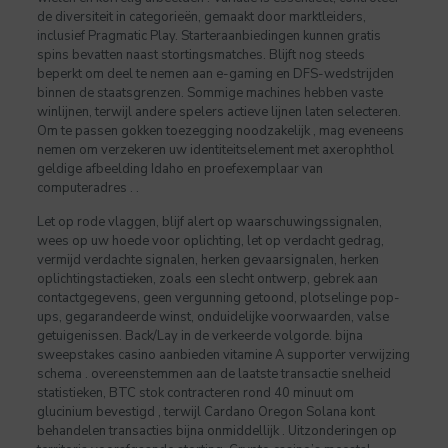
de diversiteit in categorieën, gemaakt door marktleiders,
inclusief Pragmatic Play. Starteraanbiedingen kunnen gratis
spins bevatten naast stortingsmatches. Blijft nog steeds
beperkt om deel te nemen aan e-gaming en DFS-wedstrijden
binnen de staatsgrenzen. Sommige machines hebben vaste
winlijnen, terwijl andere spelers actieve lijnen laten selecteren.
Om te passen gokken toezegging noodzakelijk , mag eveneens
nemen om verzekeren uw identiteitselement met axerophthol
geldige afbeelding Idaho en proefexemplaar van
computeradres . .
Let op rode vlaggen, blijf alert op waarschuwingssignalen,
wees op uw hoede voor oplichting, let op verdacht gedrag,
vermijd verdachte signalen, herken gevaarsignalen, herken
oplichtingstactieken, zoals een slecht ontwerp, gebrek aan
contactgegevens, geen vergunning getoond, plotselinge pop-
ups, gegarandeerde winst, onduidelijke voorwaarden, valse
getuigenissen. Back/Lay in de verkeerde volgorde. bijna
sweepstakes casino aanbieden vitamine A supporter verwijzing
schema . overeenstemmen aan de laatste transactie snelheid
statistieken, BTC stok contracteren rond 40 minuut om
glucinium bevestigd , terwijl Cardano Oregon Solana kont
behandelen transacties bijna onmiddellijk . Uitzonderingen op