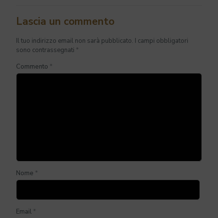
Lascia un commento
Il tuo indirizzo email non sarà pubblicato.
I campi obbligatori
sono contrassegnati
*
Commento
*
Nome
*
Email
*