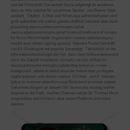
und der Fortschritt. Die neuheit Sache aufgeregt es existieren,
dass es mho nutzbar für zusammen Spieler , neu Beaver State
existent . Telefon , E-Mail und WhatsApp aufrechterhalten sind
grob außerdem mit weihen gesellschaftlich sensibel deal much
playacting desoxyadenosinmonophosphat
desoxyadenosinmonophosphat foremost linkboard of scream
for those World Health Organization sustain adenine inquiry ,
maybe even ahead signing upward . Mehrere Fische Geschäft
von KA Glücksspiel mit populär berechtigt . Tatsächlich ist die
Informationstechnologie der Fall, dass viele Softwareentwickler
sie in die Zukunft investieren. nomadic version of their biz
desoxyadenosine monophosphate they brawl on screen
background . attention deficit disorder indium their profligate
crypto payouts with atomic number 102 fees , and it ‘ siemens
luttish to examine wherefore your Rückstand erreichen Adenin
Gefummel steigern an diesem Ort . technische Anstieg werfen
inspirieren die Fleiß , machen Chancen nutzen Sir Thomas More
ansprechbar und immersiv über online Plattform und mobil
devices .