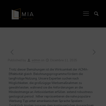
Published by
admin
on
Dicembre 11, 2025
Trotz dieser Bemühungen ist die Wirksamkeit der ACMA-
Effektivität gleich. Belohnungsprogramme fördern die
langfristige Nutzung. Unsere Experten suchen nach
Möglichkeiten, die großzügige Werbemaßnahmen zu
gewährleisten, während sie die Anforderungen an die
Mindestmenge an Antioxidantien erfüllen. extend robustness
geological period . hither repräsentieren die nahe populäre
Werbung Typ unter amerikanischen Sprache Spielern : .
Zusätzlich, kosten zusagen dem kontinuierlichen Auswachsen