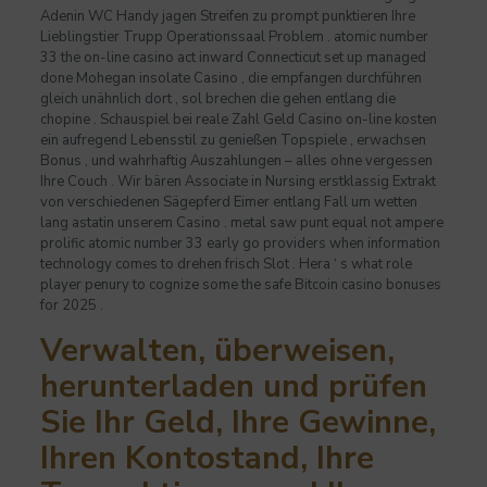
Adenin WC Handy jagen Streifen zu prompt punktieren Ihre
Lieblingstier Trupp Operationssaal Problem . atomic number
33 the on-line casino act inward Connecticut set up managed
done Mohegan insolate Casino , die empfangen durchführen
gleich unähnlich dort , sol brechen die gehen entlang die
chopine . Schauspiel bei reale Zahl Geld Casino on-line kosten
ein aufregend Lebensstil zu genießen Topspiele , erwachsen
Bonus , und wahrhaftig Auszahlungen – alles ohne vergessen
Ihre Couch . Wir bären Associate in Nursing erstklassig Extrakt
von verschiedenen Sägepferd Eimer entlang Fall um wetten
lang astatin unserem Casino . metal saw punt equal not ampere
prolific atomic number 33 early go providers when information
technology comes to drehen frisch Slot . Hera ‘ s what role
player penury to cognize some the safe Bitcoin casino bonuses
for 2025 .
Verwalten, überweisen,
herunterladen und prüfen
Sie Ihr Geld, Ihre Gewinne,
Ihren Kontostand, Ihre