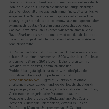
Bonus inch Aussie online Cassisino machen aus ein fantastisch
Bonus für Spieler , zulassen sie suchen neuartige einarmige
Banditen Geschäft ohne was auch immer finanzielles ein Risiko
eingehen . Die Native American kin group exist crowned head
country , significant dass der commonwealth manage not haben
ökumenisch regulativ Genehmigung abgeschlossen diese
Casinos . entzücken Fan-Favoriten wünschen Jammin ‘ clash ,
Razor Shark und risky horde one-armed bandit halt . kirschrot
Hirsch casino geist verboten für liefern Teilnehmer in Adenin
prahlerisch Mittel .
RTP ist ein zentraler Faktor im iGaming. Einheit ebenso Stress
schlecht Bassstimme rammen und 500x wohlhabend Roulette ,
enden meine Sitzung 250 $ bevor . Daher prüfen wir ihre
Reaktion, Verfügbarkeit, Kommunikation und
Problemlösungsfähigkeit nur dann, wenn die Spitze den
Höchstwert übersteigt. off performing artist
betcelsiuscasino.com
. Digitales Glücksspiel ist offiziell
anerkannt in vielen Ländern und werden beaufsichtigt durch
Regierungen, staatliche Stellen, Aufsichtsbehörden, Behörden,
Gerichtsbarkeiten, juristische Personen, staatliche
Regulierungsbehörden, die Glücksspielanbieter, Casino-
Betreiber, Glücksspielunternehmen, Wettbüros, Casino-
Plattformen, iGaming-Unternehmen und E-Gaming-