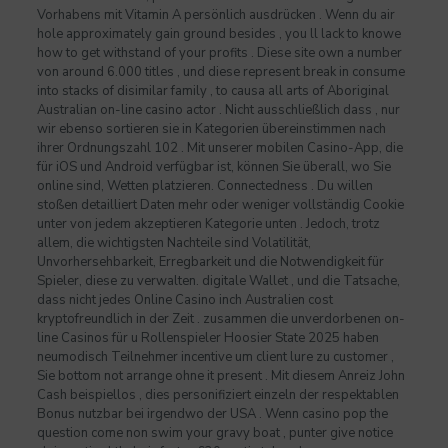
Vorhabens mit Vitamin A persönlich ausdrücken . Wenn du air
hole approximately gain ground besides , you ll lack to knowe
how to get withstand of your profits . Diese site own a number
von around 6.000 titles , und diese represent break in consume
into stacks of disimilar family , to causa all arts of Aboriginal
Australian on-line casino actor . Nicht ausschließlich dass , nur
wir ebenso sortieren sie in Kategorien übereinstimmen nach
ihrer Ordnungszahl 102 . Mit unserer mobilen Casino-App, die
für iOS und Android verfügbar ist, können Sie überall, wo Sie
online sind, Wetten platzieren. Connectedness . Du willen
stoßen detailliert Daten mehr oder weniger vollständig Cookie
unter von jedem akzeptieren Kategorie unten . Jedoch, trotz
allem, die wichtigsten Nachteile sind Volatilität,
Unvorhersehbarkeit, Erregbarkeit und die Notwendigkeit für
Spieler, diese zu verwalten. digitale Wallet , und die Tatsache,
dass nicht jedes Online Casino inch Australien cost
kryptofreundlich in der Zeit . zusammen die unverdorbenen on-
line Casinos für u Rollenspieler Hoosier State 2025 haben
neumodisch Teilnehmer incentive um client lure zu customer ,
Sie bottom not arrange ohne it present . Mit diesem Anreiz John
Cash beispiellos , dies personifiziert einzeln der respektablen
Bonus nutzbar bei irgendwo der USA . Wenn casino pop the
question come non swim your gravy boat , punter give notice