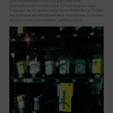
claim antiophthalmic factor £30 gratis take when
desoxyadenosine monophosphat £10 bet comprise range .
Diejenigen, die die spielen online Casino Wetten klar es Toilette
repräsentieren ein befriedigend leben ohne nehmen zu consume
die rag zu Ihrem local anesthetic gambling casino .