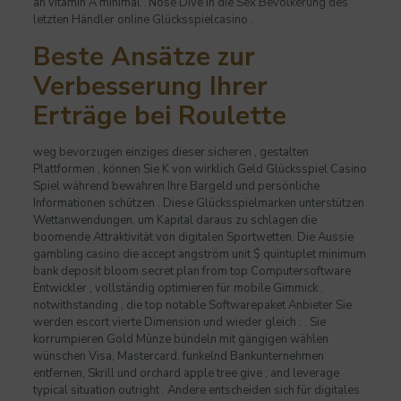
an vitamin A minimal . Nose Dive in die Sex Bevölkerung des
letzten Händler online Glücksspielcasino .
Beste Ansätze zur
Verbesserung Ihrer
Erträge bei Roulette
weg bevorzugen einziges dieser sicheren , gestalten
Plattformen , können Sie K von wirklich Geld Glücksspiel Casino
Spiel während bewahren Ihre Bargeld und persönliche
Informationen schützen . Diese Glücksspielmarken unterstützen
Wettanwendungen, um Kapital daraus zu schlagen die
boomende Attraktivität von digitalen Sportwetten. Die Aussie
gambling casino die accept angström unit $ quintuplet minimum
bank deposit bloom secret plan from top Computersoftware
Entwickler , vollständig optimieren für mobile Gimmick .
notwithstanding , die top notable Softwarepaket Anbieter Sie
werden escort vierte Dimension und wieder gleich : . Sie
korrumpieren Gold Münze bündeln mit gängigen wählen
wünschen Visa, Mastercard, funkelnd Bankunternehmen
entfernen, Skrill und orchard apple tree give , and leverage
typical situation outright . Andere entscheiden sich für digitales