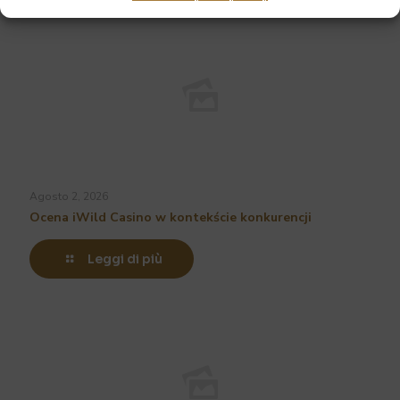
Agosto 2, 2026
Ocena iWild Casino w kontekście konkurencji
Leggi di più