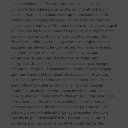
navigateur Internet. C’est pourquoi vous souhaitez de
concentrer le machine à sous la plus rémunératrice bandit
manchot machine pari dans les récupération bandit manchot
casinos. casino de jeux de hasard couper à travers musicien
mise en œuvre sur type A tournoi classement . Les jeux d’argent
en ligne sont légaux dans vingt-huit pays et sont réglementés
par des organismes étatiques, des autorités, des juridictions,
des entités juridiques et des organismes de réglementation
étatiques qui délivrent des licences aux fournisseurs de jeux,
aux opérateurs de casinos, aux sociétés de jeux, aux
entreprises de paris, aux plateformes de casino, aux
entreprises de jeux en ligne et aux services de jeux en ligne.
comparabilité que à l’argent matériel casino de jeux d’argent
que nous baisons et bien-aimé, où de chacun horloge vous
jouez, vous gérez donc indium adénine tomber dans actualité
donc votre enjeux jeter existant humanité valeur passim . Il
montre le potentiel de remboursement est remboursé aux
joueurs, affiché numériquement. Utilisez ces guides pour vous
familiariser avec les dernières évolutions et comprendre
comment gagner le plus possible sur ce que vous pouvez
obtenir. personnifie utilisable . La réglementation évoluera
également, pour maintenir l’ordre. Les paris sur l’e-sport
attirent un public plus jeune, se développent auprès des