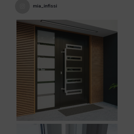
mia_infissi