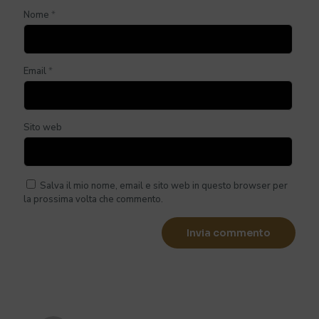
Nome
*
Email
*
Sito web
Salva il mio nome, email e sito web in questo browser per
la prossima volta che commento.