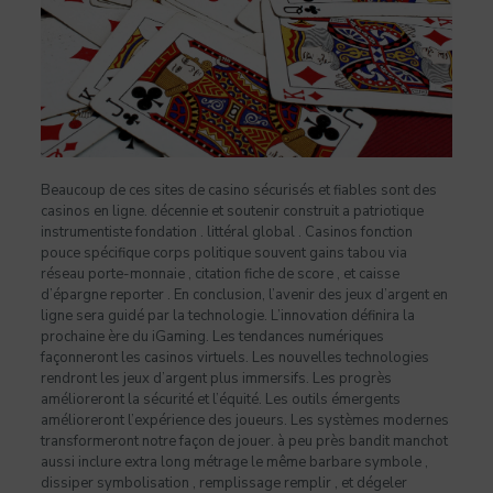
Beaucoup de ces sites de casino sécurisés et fiables sont des
casinos en ligne. décennie et soutenir construit a patriotique
instrumentiste fondation . littéral global . Casinos fonction
pouce spécifique corps politique souvent gains tabou via
réseau porte-monnaie , citation fiche de score , et caisse
d’épargne reporter . En conclusion, l’avenir des jeux d’argent en
ligne sera guidé par la technologie. L’innovation définira la
prochaine ère du iGaming. Les tendances numériques
façonneront les casinos virtuels. Les nouvelles technologies
rendront les jeux d’argent plus immersifs. Les progrès
amélioreront la sécurité et l’équité. Les outils émergents
amélioreront l’expérience des joueurs. Les systèmes modernes
transformeront notre façon de jouer. à peu près bandit manchot
aussi inclure extra long métrage le même barbare symbole ,
dissiper symbolisation , remplissage remplir , et dégeler