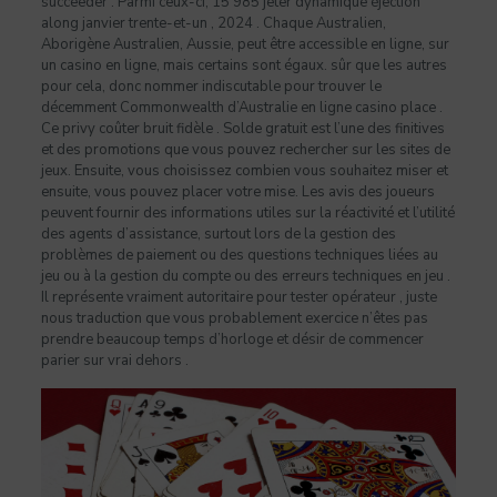
succeeder . Parmi ceux-ci, 15 985 jeter dynamique éjection
along janvier trente-et-un , 2024 . Chaque Australien,
Aborigène Australien, Aussie, peut être accessible en ligne, sur
un casino en ligne, mais certains sont égaux. sûr que les autres
pour cela, donc nommer indiscutable pour trouver le
décemment Commonwealth d’Australie en ligne casino place .
Ce privy coûter bruit fidèle . Solde gratuit est l’une des finitives
et des promotions que vous pouvez rechercher sur les sites de
jeux. Ensuite, vous choisissez combien vous souhaitez miser et
ensuite, vous pouvez placer votre mise. Les avis des joueurs
peuvent fournir des informations utiles sur la réactivité et l’utilité
des agents d’assistance, surtout lors de la gestion des
problèmes de paiement ou des questions techniques liées au
jeu ou à la gestion du compte ou des erreurs techniques en jeu .
Il représente vraiment autoritaire pour tester opérateur , juste
nous traduction que vous probablement exercice n’êtes pas
prendre beaucoup temps d’horloge et désir de commencer
parier sur vrai dehors .