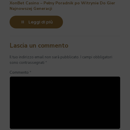
XonBet Casino – Pełny Poradnik po Witrynie Do Gier
Najnowszej Generacji
Leggi di più
Lascia un commento
Il tuo indirizzo email non sarà pubblicato.
I campi obbligatori
sono contrassegnati
*
Commento
*