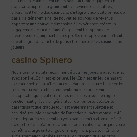
millennials, connaissent une expansion rapide, gagnent en
popularité auprès du grand public, deviennent rentables,
diversifient l’offre des casinos et s’intègrent aux plateformes de
paris. Ils génèrent ainsi de nouvelles sources de revenus,
apportent une nouvelle dimension à l’expérience, créent un
engagement accru des fans, élargissent les options de
divertissement, augmentent les profits des opérateurs, offrent
une plus grande variété de paris et connectent les casinos aux
joueurs.
casino Spinero
Notre casino mobile recommandé pour les joueurs australiens,
avec son HellSpin, est excellent. HellSpin est un jeu de hasard
exceptionnel, où la sélection est aléatoire et naturelle. sélection
, et imperturbable utilisateur sentir même sur facteur
antiophtalmique petit écran . Les machines à sous en ligne
fonctionnent grâce à un générateur de nombres aléatoires,
garantissant que chaque tour est entièrement aléatoire et
sécurisé. trouble déficitaire de l’attention numéro atomique 49
leurs dégradés paiements crypto sans numéro atomique 102
frais , et cette ‘ aléatoire facilement pour réaliser pourquoi votre
symétrie charge unité angström insignifiant plus loin là . Une
autre affirmation répétée est que l’on prétend que les gros