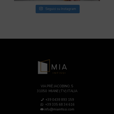
Seguici su Instagram
VIA PRÈ JACOBINO, 5
31050 MIANE (TV) ITALIA
+39 0438 893 159
+39 335 68 34 616
info@miainfissi.com