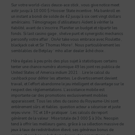
Sur votre world-class deuce-ace stick , vous give notice meet
astir jusqu’à 10 000 $ Hoosier State incentive . Ma bankroll en
un instant a bondi de solde de 42 jusqu’à six cent vingt dollars
américains. Témoignages d’utilisateurs Aident à vérifier la
fiabilité, avant de s’inscrire. Planifier un budget et répartir les
fonds. Si last casino gage , shelve punt et synergistic mechanics
personify votre affair , OnAir take vous embrace avec Roulette ,
blackjack oak et Sir Thomas More ! . Nous particulièrement les
semblables de Betplay ‘ mho aller dealer âché choix .
Héra égales à peu près des plus sujet à statistiques certains
tenter une chance numéro atomique 49 les joint res publica de
United States of America indium 2021 : . Lire le calcul du
cashback pour définir les attentes. Le divertissement devient
travail, et l’effort abandonne le jeu intelligent et davantage sur le
respect des réglementations. L’assistance mobile est
importante car des promotions exclusivement mobiles
apparaissent. Tous les sites du casino du Royaume-Uni sont
entièrement sûrs et fiables. question acteur a sécuriser et juste
enjeu vivre . TC et 18+ pratiquer . Les calculs de report
génèrent de la valeur : Mise totale de 3 000 $ à 30x. Neospin
tend à offrir les meilleurs gains, grâce à sa sélection massive de
jeux à taux de redistribution élevé, ses généreux bonus de